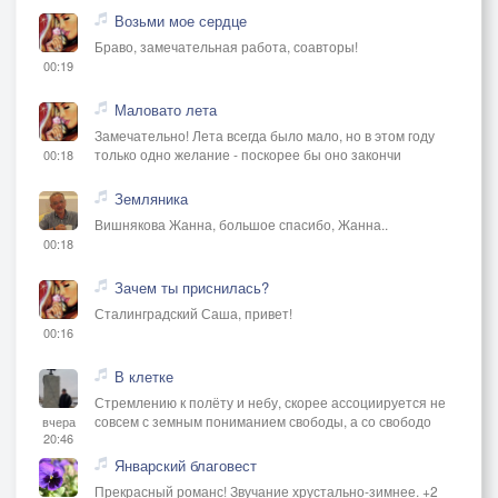
Возьми мое сердце
Браво, замечательная работа, соавторы!
00:19
Маловато лета
Замечательно! Лета всегда было мало, но в этом году
только одно желание - поскорее бы оно закончи
00:18
Земляника
Вишнякова Жанна, большое спасибо, Жанна..
00:18
Зачем ты приснилась?
Сталинградский Саша, привет!
00:16
В клетке
Стремлению к полёту и небу, скорее ассоциируется не
совсем с земным пониманием свободы, а со свободо
вчера
20:46
Январский благовест
Прекрасный романс! Звучание хрустально-зимнее. +2