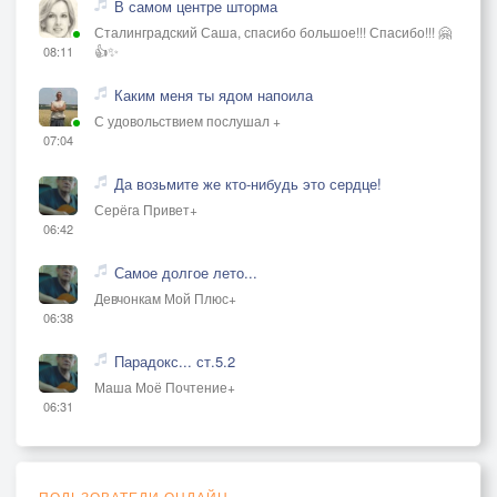
В самом центре шторма
Сталинградский Саша, спасибо большое!!! Спасибо!!! 🤗
👍✨
08:11
Каким меня ты ядом напоила
С удовольствием послушал +
07:04
Да возьмите же кто-нибудь это сердце!
Серёга Привет+
06:42
Самое долгое лето...
Девчонкам Мой Плюс+
06:38
Парадокс... ст.5.2
Маша Моё Почтение+
06:31
ПОЛЬЗОВАТЕЛИ ОНЛАЙН