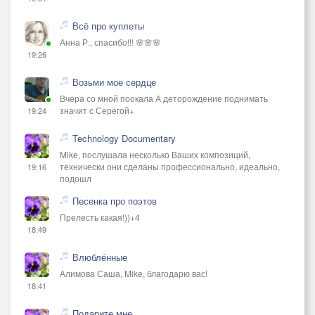
Всё про куплеты
Анна Р., спасибо!!! 🌸🌸🌸
19:26
Возьми мое сердце
Вчера со мной поокала А деторождение поднимать
значит с Серёгой+
19:24
Technology Documentary
Mike, послушала несколько Ваших композиций,
технически они сделаны профессионально, идеально,
19:16
подошл
Песенка про поэтов
Прелесть какая!))+4
18:49
Влюблённые
Алимова Саша, Mike, благодарю вас!
18:41
Подарите мне...