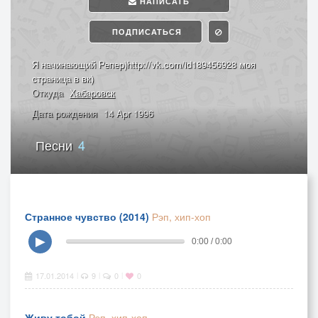
НАПИСАТЬ
ПОДПИСАТЬСЯ
Я начинающий Репер)http://vk.com/id189456928 моя
страница в вк)
Откуда
Хабаровск
Дата рождения
14 Apr 1996
Песни
4
Странное чувство (2014)
Рэп, хип-хоп
▶
0:00 / 0:00
17.01.2014
9
0
0
|
|
|
Живу тобой
Рэп, хип-хоп