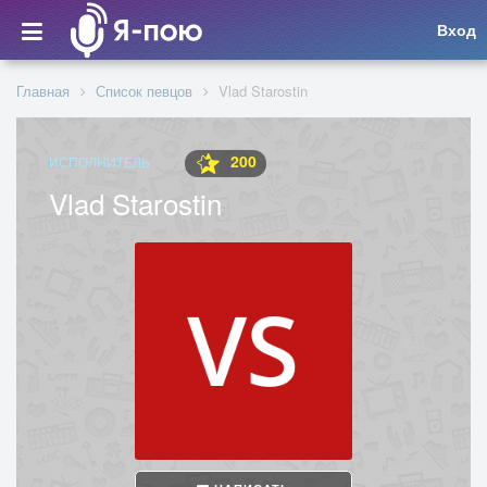
Вход
Главная
Список певцов
Vlad Starostin
200
ИСПОЛНИТЕЛЬ
Vlad Starostin