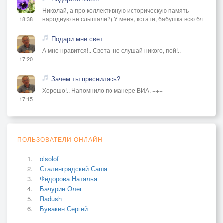
Николай, а про коллективную историческую память
народную не слышали?) У меня, кстати, бабушка всю бл
18:38
Подари мне свет
А мне нравится!.. Света, не слушай никого, пой!..
17:20
Зачем ты приснилась?
Хорошо!.. Напомнило по манере ВИА. +++
17:15
ПОЛЬЗОВАТЕЛИ ОНЛАЙН
olsolof
Сталинградский Саша
Фёдорова Наталья
Бачурин Олег
Radush
Бувакин Сергей