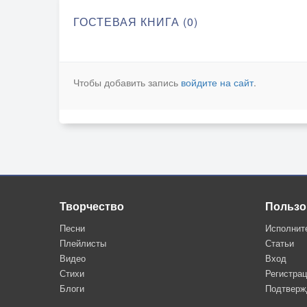
ГОСТЕВАЯ КНИГА (0)
Чтобы добавить запись
войдите на сайт
.
Творчество
Пользо
Песни
Исполнит
Плейлисты
Статьи
Видео
Вход
Стихи
Регистра
Блоги
Подтверж