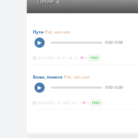
Песни
2
Пути
Рэп, хип-хоп
▶
0:00 / 0:00
26.02.2023
77
12
6
|
|
|
FREE
Боже, помоги
Рэп, хип-хоп
▶
0:00 / 0:00
26.04.2022
1462
7
5
|
|
|
FREE