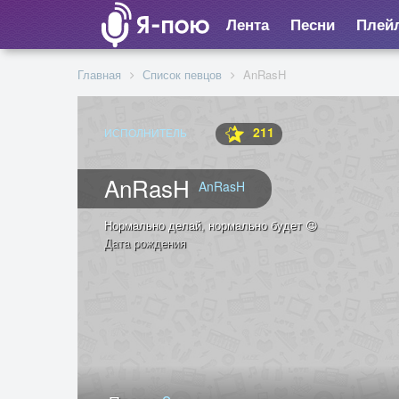
Лента
Песни
Плей
Главная
Список певцов
AnRasH
211
ИСПОЛНИТЕЛЬ
AnRasH
AnRasH
Нормально делай, нормально будет 😉
Дата рождения