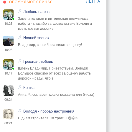
ЛЕНТА
ОБСУЖДАЮТ СЕЙЧАС
Любовь на раз
Замечательная и интересная получилась
работа - спасибо за удовольствие Володя и
10:23
всем, друзья дорогие
Ночной звонок
Владимир, спасибо за визит и оценку!
10:23
Грешная любовь
Шпень Владимир, Приветствуем, Володя!
Большое спасибо от всех за оценку работы
10:17
дорогой - рады, что в
Кошка
Анна Р., согласен, кошка рождена для блюза)
09:24
Володя - прораб настроения
С днем строителя!!!!!! Ура!!!!!!! 😃👍✨
08:21