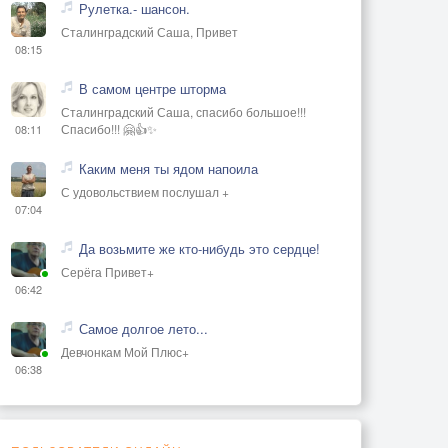
Рулетка.- шансон.
Сталинградский Саша, Привет
08:15
В самом центре шторма
Сталинградский Саша, спасибо большое!!!
Спасибо!!! 🤗👍✨
08:11
Каким меня ты ядом напоила
С удовольствием послушал +
07:04
Да возьмите же кто-нибудь это сердце!
Серёга Привет+
06:42
Самое долгое лето...
Девчонкам Мой Плюс+
06:38