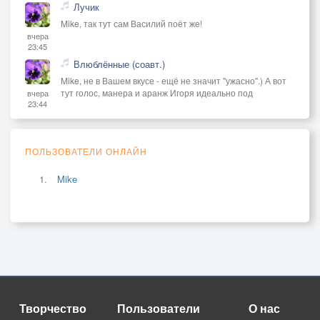
Лучик
Mike, так тут сам Василий поёт же!
вчера
23:45
Влюблённые (соавт.)
Mike, не в Вашем вкусе - ещё не значит "ужасно".) А вот
тут голос, манера и аранж Игоря идеально под
вчера
23:44
ПОЛЬЗОВАТЕЛИ ОНЛАЙН
Mike
Творчество
Пользователи
О нас