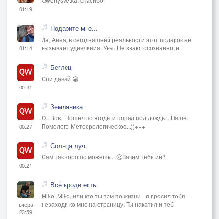
Qwertysvetka, спасибо!
01:19
Подарите мне...
Да, Анна, в сегодняшней реальности этот подарок не
вызывает удивления. Увы. Не знаю: осознанно, и
01:14
Беглец
Спи давай 😁
00:41
Земляника
О.. Вов.. Пошел по ягоды и попал под дождь... Наше.
Помолого-Метеорологическое...))+++
00:27
Солнца луч.
Сам так хорошо можешь... 🤔Зачем тебе ии?
00:21
Всё вроде есть.
Mike. Mike, или кто ты там по жизни - я просил тебя
незаходи ко мне на страницу. Ты накатил и теб
вчера
23:59