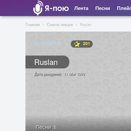
Лента
Песни
Плей
Главная
Список певцов
Ruslan
201
ИСПОЛНИТЕЛЬ
Ruslan
Дата рождения
11 Mar 1993
Песни
1