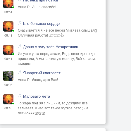
Анна Р., Анна спасибо!
08:51
Его большое сердце
Оказывается я не все песни Митяева слышал((
Отличная работа! ,👏👏👏👍
08:49
Давно я жду тебя Назаретянин
Из уст в уста передавали, Ведь явно где-то да
приврали, А мы за чистую монету, Всё хаваем,
08:41
съедим
Январский благовест
Анна Р., благодарю Вас!
08:23
Маловато лета
То жара под 30 с лишним, то дождями всё
заливает, у нас вот такое жуткое лето ) За
08:18
песню+++👏👏👏