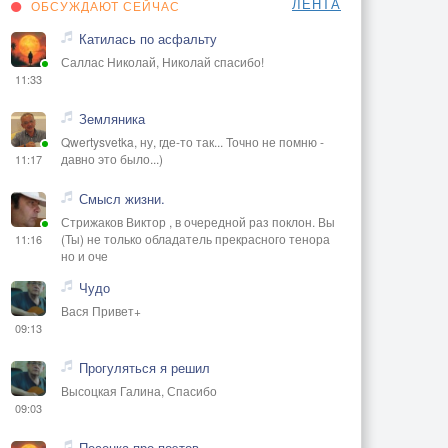
ЛЕНТА
ОБСУЖДАЮТ СЕЙЧАС
Катилась по асфальту
Саллас Николай, Николай спасибо!
11:33
Земляника
Qwertysvetka, ну, где-то так... Точно не помню -
давно это было...)
11:17
Смысл жизни.
Стрижаков Виктор , в очередной раз поклон. Вы
(Ты) не только обладатель прекрасного тенора
11:16
но и оче
Чудо
Вася Привет+
09:13
Прогуляться я решил
Высоцкая Галина, Спасибо
09:03
Песенка про поэтов