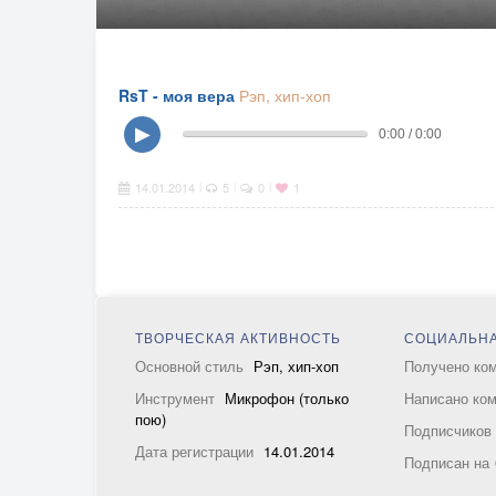
RsT - моя вера
Рэп, хип-хоп
▶
0:00 / 0:00
14.01.2014
5
0
1
|
|
|
ТВОРЧЕСКАЯ АКТИВНОСТЬ
СОЦИАЛЬНА
Основной стиль
Рэп, хип-хоп
Получено ко
Инструмент
Микрофон (только
Написано ко
пою)
Подписчико
Дата регистрации
14.01.2014
Подписан на