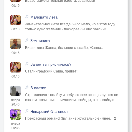
Браво, замечательная работа, соавторы!
00:19
Маловато лета
Замечательно! Лета всегда было мало, но в этом году
только одно желание - поскорее бы оно закончи
00:18
Земляника
Вишнякова Жанна, большое спасибо, Жанна..
00:18
Зачем ты приснилась?
Сталинградский Саша, привет!
00:16
В клетке
Стремлению к полёту и небу, скорее ассоциируется не
совсем с земным пониманием свободы, а со свободо
вчера
20:46
Январский благовест
Прекрасный романс! Звучание хрустально-зимнее. +2
вчера
20:36