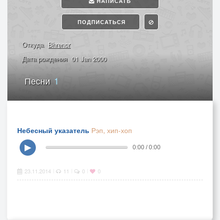
НАПИСАТЬ
ПОДПИСАТЬСЯ
Откуда
Bhrencr
Дата рождения
01 Jan 2000
Песни
1
Небесный указатель
Рэп, хип-хоп
▶
0:00 / 0:00
23.11.2014
11
0
0
|
|
|