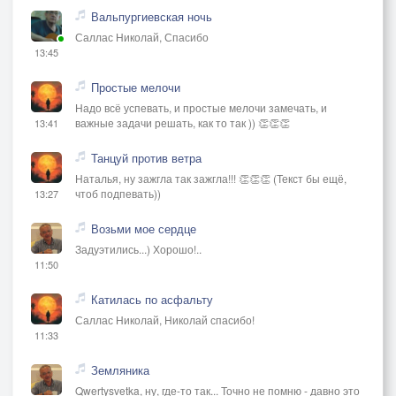
Вальпургиевская ночь
Саллас Николай, Спасибо
13:45
Простые мелочи
Надо всё успевать, и простые мелочи замечать, и
важные задачи решать, как то так )) 👏👏👏
13:41
Танцуй против ветра
Наталья, ну зажгла так зажгла!!! 👏👏👏 (Текст бы ещё,
чтоб подпевать))
13:27
Возьми мое сердце
Задуэтились...) Хорошо!..
11:50
Катилась по асфальту
Саллас Николай, Николай спасибо!
11:33
Земляника
Qwertysvetka, ну, где-то так... Точно не помню - давно это