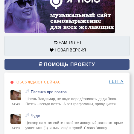
НАМ 15 ЛЕТ
НОВАЯ ВЕРСИЯ
ПОМОЩЬ ПРОЕКТУ
ЛЕНТА
ОБСУЖДАЮТ СЕЙЧАС
Песенка про поэтов
Шпень Владимир, не надо передёргивать, дядя Вова.
Поэты - всегда поэты. А вот графоманы, прячущиеся
14:43
Чудо
Цензор на этом сайте такой же ипанутый, как некоторые
участники. ))) ыыыы. ещё и тупой. Слово "ипану
14:23