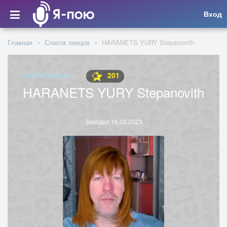
Вход
Главная
Список певцов
HARANETS YURY Stepanovith
201
ИСПОЛНИТЕЛЬ
HARANETS YURY Stepanovith
Заходил 16.03.2023