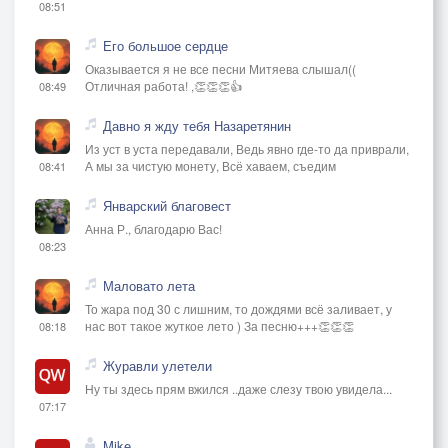
08:51
Его большое сердце
Оказывается я не все песни Митяева слышал((
Отличная работа! ,👏👏👏👍
08:49
Давно я жду тебя Назаретянин
Из уст в уста передавали, Ведь явно где-то да приврали,
А мы за чистую монету, Всё хаваем, съедим
08:41
Январский благовест
Анна Р., благодарю Вас!
08:23
Маловато лета
То жара под 30 с лишним, то дождями всё заливает, у
нас вот такое жуткое лето ) За песню+++👏👏👏
08:18
Журавли улетели
Ну ты здесь прям вжился ..даже слезу твою увидела...
07:17
Mike