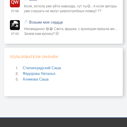
Коля, хотела уже уйти навсегда, тут ты😜.. А если авторы
уже слушать не могут ширпотребных певиц!! ??
07:06
Возьми мое сердце
Неожиданно 😄😁 Светк, врушка, с кузнецом пришла же...
Зачем нам кузнец? 🤭
07:03
ПОЛЬЗОВАТЕЛИ ОНЛАЙН
Сталинградский Саша
Фёдорова Наталья
Алимова Саша