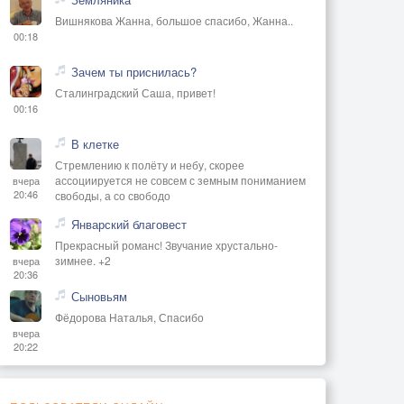
Вишнякова Жанна, большое спасибо, Жанна..
00:18
Зачем ты приснилась?
Сталинградский Саша, привет!
00:16
В клетке
Стремлению к полёту и небу, скорее
ассоциируется не совсем с земным пониманием
вчера
20:46
свободы, а со свободо
Январский благовест
Прекрасный романс! Звучание хрустально-
зимнее. +2
вчера
20:36
Сыновьям
Фёдорова Наталья, Спасибо
вчера
20:22