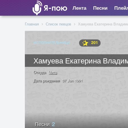
Лента
Песни
Плей
Главная
Список певцов
Хамуева Екатерина Владим
201
ИСПОЛНИТЕЛЬНИЦА
Хамуева Екатерина Влади
Откуда
Чита
Дата рождения
07 Jan 1991
Песни
2