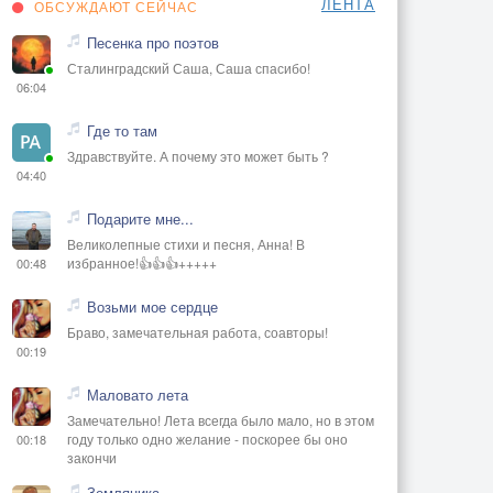
ЛЕНТА
ОБСУЖДАЮТ СЕЙЧАС
Песенка про поэтов
Сталинградский Саша, Саша спасибо!
06:04
Где то там
Здравствуйте. А почему это может быть ?
04:40
Подарите мне...
Великолепные стихи и песня, Анна! В
избранное!👍👍👍+++++
00:48
Возьми мое сердце
Браво, замечательная работа, соавторы!
00:19
Маловато лета
Замечательно! Лета всегда было мало, но в этом
году только одно желание - поскорее бы оно
00:18
закончи
Земляника