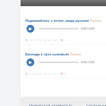
Поднимайтесь с колен ,люди русские
Разное
▶
0:00 / 0:00
14.01.2014
90
0
1
|
|
|
Баллада о трех сыновьях
Разное
▶
0:00 / 0:00
14.01.2014
10
0
0
|
|
|
ТВОРЧЕСКАЯ АКТИВНОСТЬ
СОЦИАЛЬНА