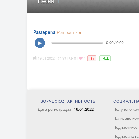
Песни
1
Pastepena
Рэп, хип-хоп
▶
0:00 / 0:00
19.01.2022
99
0
1
|
|
|
18+
FREE
ТВОРЧЕСКАЯ АКТИВНОСТЬ
СОЦИАЛЬНА
Дата регистрации
19.01.2022
Получено ко
Написано ко
Подписчико
Подписана н