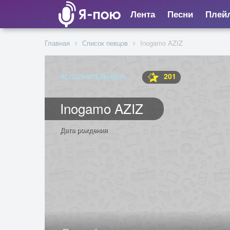
Лента
Песни
Плей
Главная
Список певцов
Inogamo AZIZ
201
ИСПОЛНИТЕЛЬНИЦА
Inogamo AZIZ
Дата рождения