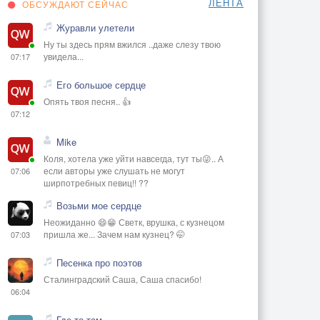
ЛЕНТА
ОБСУЖДАЮТ СЕЙЧАС
Журавли улетели
Ну ты здесь прям вжился ..даже слезу твою
увидела...
07:17
Его большое сердце
Опять твоя песня.. 👍
07:12
Mike
Коля, хотела уже уйти навсегда, тут ты😜.. А
если авторы уже слушать не могут
07:06
ширпотребных певиц!! ??
Возьми мое сердце
Неожиданно 😄😁 Светк, врушка, с кузнецом
пришла же... Зачем нам кузнец? 🤭
07:03
Песенка про поэтов
Сталинградский Саша, Саша спасибо!
06:04
Где то там