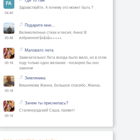
Здравствуйте. А почему это может быть ?
04:40
Подарите мне...
Великолепные стихи и песня, Анна! В
избранное!👍👍👍+++++
00:48
Маловато лета
Замечательно! Лета всегда было мало, но в этом
году только одно желание - поскорее бы оно
00:18
закончи
Земляника
Вишнякова Жанна, большое спасибо, Жанна..
00:18
Зачем ты приснилась?
Сталинградский Саша, привет!
00:16