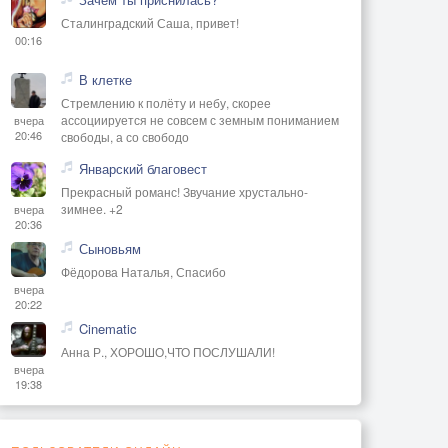
Сталинградский Саша, привет!
00:16
В клетке
Стремлению к полёту и небу, скорее
ассоциируется не совсем с земным пониманием
вчера
20:46
свободы, а со свободо
Январский благовест
Прекрасный романс! Звучание хрустально-
зимнее. +2
вчера
20:36
Сыновьям
Фёдорова Наталья, Спасибо
вчера
20:22
Cinematic
Анна Р., ХОРОШО,ЧТО ПОСЛУШАЛИ!
вчера
19:38