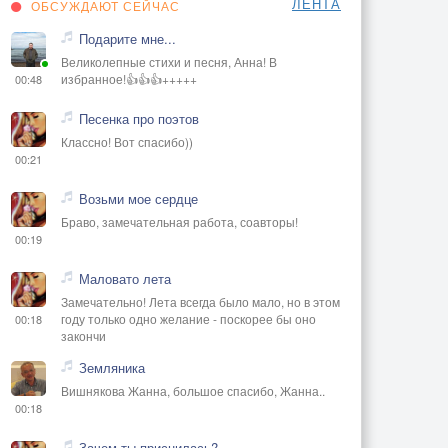
ЛЕНТА
ОБСУЖДАЮТ СЕЙЧАС
Подарите мне...
Великолепные стихи и песня, Анна! В
избранное!👍👍👍+++++
00:48
Песенка про поэтов
Классно! Вот спасибо))
00:21
Возьми мое сердце
Браво, замечательная работа, соавторы!
00:19
Маловато лета
Замечательно! Лета всегда было мало, но в этом
году только одно желание - поскорее бы оно
00:18
закончи
Земляника
Вишнякова Жанна, большое спасибо, Жанна..
00:18
Зачем ты приснилась?