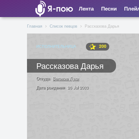
Лента
Песни
Плей
Главная
Список певцов
Рассказова Дарья
200
ИСПОЛНИТЕЛЬНИЦА
Рассказова Дарья
Откуда
Великие Луки
Дата рождения
26 Jul 2003