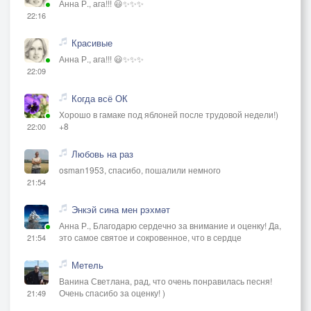
Анна Р., ага!!! 😃✨✨✨
22:16
Красивые
Анна Р., ага!!! 😃✨✨✨
22:09
Когда всё ОК
Хорошо в гамаке под яблоней после трудовой недели!)
+8
22:00
Любовь на раз
osman1953, спасибо, пошалили немного
21:54
Энкэй сина мен рэхмәт
Анна Р., Благодарю сердечно за внимание и оценку! Да,
это самое святое и сокровенное, что в сердце
21:54
Метель
Ванина Светлана, рад, что очень понравилась песня!
Очень спасибо за оценку! )
21:49