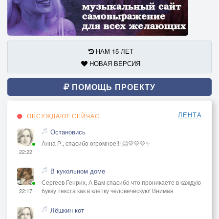
НАМ 15 ЛЕТ
НОВАЯ ВЕРСИЯ
ПОМОЩЬ ПРОЕКТУ
ЛЕНТА
ОБСУЖДАЮТ СЕЙЧАС
Остановись
Анна Р., спасибо огромное!!! 🤗💛💛💛✨
22:22
В кукольном доме
Сергеев Генрих, А Вам спасибо что проникаете в каждую
букву текста как в клетку человеческую! Внимая
22:17
Лёшкин кот