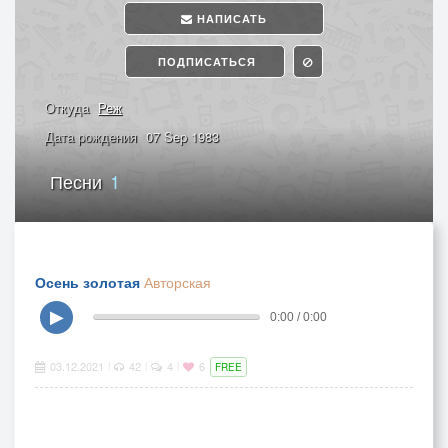
НАПИСАТЬ
ПОДПИСАТЬСЯ
Откуда
Реж
Дата рождения
07 Sep 1983
Песни
1
Осень золотая
Авторская
▶
0:00 / 0:00
03.12.2021
42
4
6
|
|
|
FREE