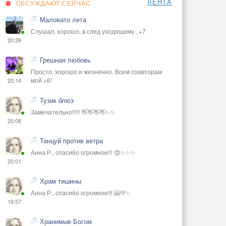
ЛЕНТА
ОБСУЖДАЮТ СЕЙЧАС
Маловато лета
Слушал, хорошо, в след уходящему...+7
20:39
Грешная любовь
Просто, хорошо и жизненно. Всем соавторам
мой +6!
20:14
Тузик блюз
Замечательно!!!!! 👋👋👋👋✨✨
20:08
Танцуй против ветра
Анна Р., спасибо огромное!!! 😍✨✨✨
20:01
Храм тишины
Анна Р., спасибо огромное!!! 🤗💛✨
19:57
Хранимые Богом