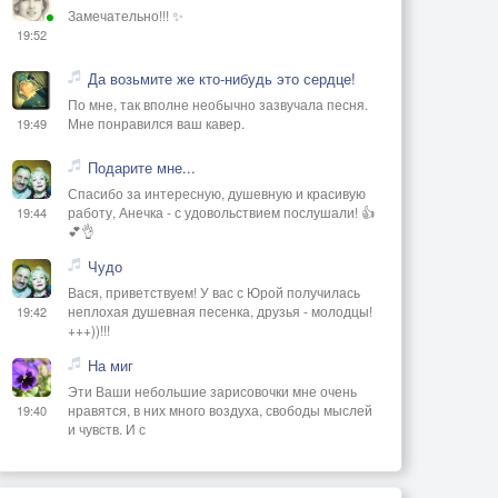
Замечательно!!! ✨
19:52
Да возьмите же кто-нибудь это сердце!
По мне, так вполне необычно зазвучала песня.
Мне понравился ваш кавер.
19:49
Подарите мне...
Спасибо за интересную, душевную и красивую
работу, Анечка - с удовольствием послушали! 👍
19:44
💕👌
Чудо
Вася, приветствуем! У вас с Юрой получилась
неплохая душевная песенка, друзья - молодцы!
19:42
+++))!!!
На миг
Эти Ваши небольшие зарисовочки мне очень
нравятся, в них много воздуха, свободы мыслей
19:40
и чувств. И с