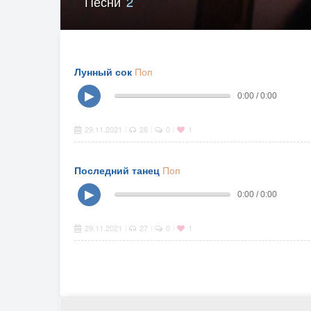
Песни
2
Лунный сок
Поп
▶
0:00 / 0:00
29.11.2021
28
0
1
|
|
|
Последний танец
Поп
▶
0:00 / 0:00
29.11.2021
27
0
1
|
|
|