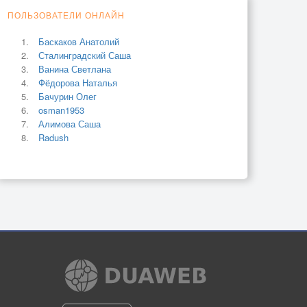
ПОЛЬЗОВАТЕЛИ ОНЛАЙН
Баскаков Анатолий
Сталинградский Саша
Ванина Светлана
Фёдорова Наталья
Бачурин Олег
osman1953
Алимова Саша
Radush