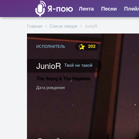
Лента
Песни
Плей
Главная
Список певцов
JunioR
202
ИСПОЛНИТЕЛЬ
JunioR
Твой не такой
The Young & The Hopeless
Дата рождения