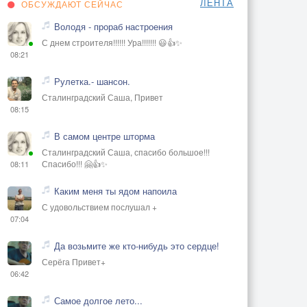
ЛЕНТА
ОБСУЖДАЮТ СЕЙЧАС
Володя - прораб настроения
С днем строителя!!!!!! Ура!!!!!!! 😃👍✨
08:21
Рулетка.- шансон.
Сталинградский Саша, Привет
08:15
В самом центре шторма
Сталинградский Саша, спасибо большое!!!
Спасибо!!! 🤗👍✨
08:11
Каким меня ты ядом напоила
С удовольствием послушал +
07:04
Да возьмите же кто-нибудь это сердце!
Серёга Привет+
06:42
Самое долгое лето...