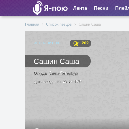
Лента
Песни
Плей
Главная
Список певцов
Сашин Саша
202
ИСПОЛНИТЕЛЬ
Сашин Саша
Откуда
Санкт-Петербург
Дата рождения
23 Jul 1973