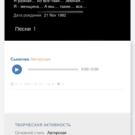
Я разная… но все-таки… Земная…
Я - женщина… А мы… такие… все…
Дата рождения
21 Nov 1982
Песни
1
Сыночек
Авторская
▶
0:00 / 0:00
07.11.2021
311
6
6
|
|
|
ТВОРЧЕСКАЯ АКТИВНОСТЬ
Основной стиль
Авторская