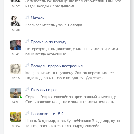
Замечательное посвящение всем строителям, Гимн что
надо! Володю с праздником!
16:52
Метель
Красивая метель у тебя, Володя!
16:48
Прогулка по городу
Петербуржцы, вы, конечно, уникальная каста. И стихи
ваши всегда особенные.
15:41
Володя - прораб настроения
Mangust, может и к лучшему. Завтра перезалью песню.
Надо подправить, если получится. 🤗💛💛💛✨
15:15
Любовь на раз
Сергеев Генрих, спасибо за пространный коммент, у
Светы конечно мощь, но и заметьте какая нежность
14:57
Парадокс... ст.5.2
Шпень Владимир, спасибушки!Фролов Владимир, ну не
только,просто так совпало,подряд,спасибо!
13:24