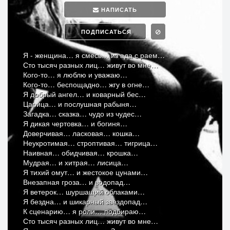
НАПИСАТЬ
ПОДПИСАТЬСЯ
Я - женщина… я смесь… из ада с раем…
Сто тысяч разных лиц… живут во мне…
Кого-то… я люблю и уважаю…
Кого-то… беспощадно… жгу в огне…
Я добрый ангел… и коварный бес…
Царица… и послушная рабыня…
Загадка… сказка… чудо из чудес…
Я дикая чертовка… и богиня…
Доверчивая… ласковая… кошка…
Неукротимая… строптивая… тигрица…
Наивная… обидчивая… крошка…
Мудрая… и хитрая… лисица…
Я тихий омут… и жестокое цунами…
Внезапная гроза… и водопад…
Я ветерок… шуршащий облаками…
Я бездна… и шикарный звездопад…
К сценарию… я роли… подбираю…
Сто тысяч разных лиц… живут во мне…