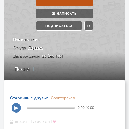
НАПИСАТЬ
ПОДПИСАТЬСЯ
Немного пою.
Откуда
Барнаул
Дата рождения
26 Dec 1961
Песни
1
Старинные друзья.
Соавторская
▶
0:00 / 0:00
18.09.2021
35
4
1
|
|
|