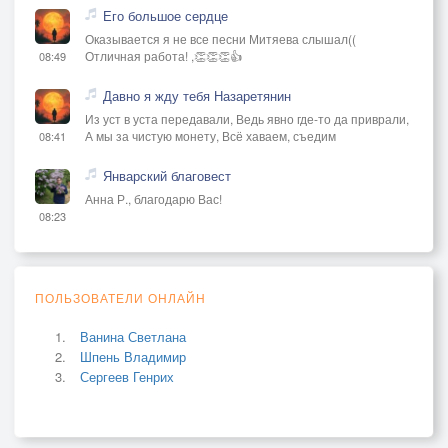
Его большое сердце
Оказывается я не все песни Митяева слышал((
Отличная работа! ,👏👏👏👍
08:49
Давно я жду тебя Назаретянин
Из уст в уста передавали, Ведь явно где-то да приврали,
А мы за чистую монету, Всё хаваем, съедим
08:41
Январский благовест
Анна Р., благодарю Вас!
08:23
ПОЛЬЗОВАТЕЛИ ОНЛАЙН
Ванина Светлана
Шпень Владимир
Сергеев Генрих