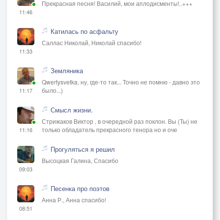
Прекрасная песня! Василий, мои аплодисменты!..+++
11:46
Катилась по асфальту
Саллас Николай, Николай спасибо!
11:33
Земляника
Qwertysvetka, ну, где-то так... Точно не помню - давно это
было...)
11:17
Смысл жизни.
Стрижаков Виктор , в очередной раз поклон. Вы (Ты) не
только обладатель прекрасного тенора но и оче
11:16
Прогуляться я решил
Высоцкая Галина, Спасибо
09:03
Песенка про поэтов
Анна Р., Анна спасибо!
08:51