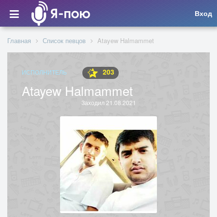
Вход
Главная
Список певцов
Atayew Halmammet
203
ИСПОЛНИТЕЛЬ
Atayew Halmammet
Заходил 21.08.2021