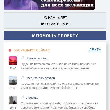
НАМ 15 ЛЕТ
НОВАЯ ВЕРСИЯ
ПОМОЩЬ ПРОЕКТУ
ЛЕНТА
ОБСУЖДАЮТ СЕЙЧАС
Подарите мне...
Ну да, из пафоса "то что было не со мной помню"? От
лица бабушки и надо было строить повествован
22:05
Песенка про поэтов
Хорошая песня, Василий, но она создана из стихов, как
и множество других. Респект!👍👍👍+++++
21:33
В клетке
Стремлению к полёту и небу, скорее ассоциируется не
совсем с земным пониманием свободы, а со свободо
20:46