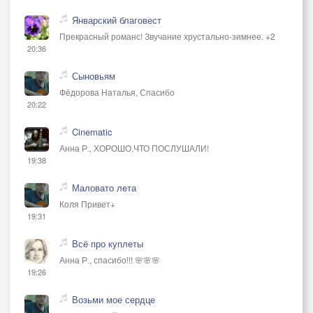
Январский благовест
Прекрасный романс! Звучание хрустально-зимнее. +2
20:36
Сыновьям
Фёдорова Наталья, Спасибо
20:22
Cinematic
Анна Р., ХОРОШО,ЧТО ПОСЛУШАЛИ!
19:38
Маловато лета
Коля Привет+
19:31
Всё про куплеты
Анна Р., спасибо!!! 🌸🌸🌸
19:26
Возьми мое сердце