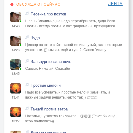
ЛЕНТА
ОБСУЖДАЮТ СЕЙЧАС
Песенка про поэтов
Шпень Владимир, не надо передёргивать, дядя Вова.
Поэты - всегда поэты. А вот графоманы, прячущиеся
14:43
Чудо
Цензор на этом сайте такой же ипанутый, как некоторые
участники. ))) ыыыы. ещё и тупой. Слово "ипану
14:23
Вальпургиевская ночь
Саллас Николай, Спасибо
13:45
Простые мелочи
Надо всё успевать, и простые мелочи замечать, и
важные задачи решать, как то так )) 👏👏👏
13:41
Танцуй против ветра
Наталья, ну зажгла так зажгла!!! 👏👏👏 (Текст бы ещё,
чтоб подпевать))
13:27
Возьми мое сердце