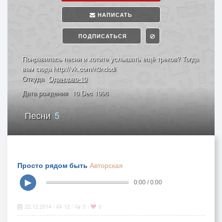
НАПИСАТЬ
ПОДПИСАТЬСЯ
Понравилась песня и хотите услышать ещё треков? Тогда
вам сюда http://vk.com/n3ndodi
Откуда
Одинцово-10
Дата рождения
10 Dec 1996
Песни
5
Просто рядом быть
Авторская
▶
0:00 / 0:00
22.12.2014
12
0
0
|
|
|