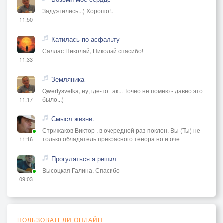
Задуэтились...) Хорошо!..
11:50
Катилась по асфальту
Саллас Николай, Николай спасибо!
11:33
Земляника
Qwertysvetka, ну, где-то так... Точно не помню - давно это
было...)
11:17
Смысл жизни.
Стрижаков Виктор , в очередной раз поклон. Вы (Ты) не
только обладатель прекрасного тенора но и оче
11:16
Прогуляться я решил
Высоцкая Галина, Спасибо
09:03
ПОЛЬЗОВАТЕЛИ ОНЛАЙН