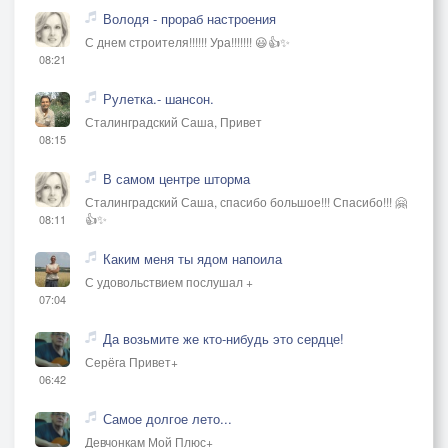
Володя - прораб настроения
С днем строителя!!!!!! Ура!!!!!!! 😃👍✨
08:21
Рулетка.- шансон.
Сталинградский Саша, Привет
08:15
В самом центре шторма
Сталинградский Саша, спасибо большое!!! Спасибо!!! 🤗
👍✨
08:11
Каким меня ты ядом напоила
С удовольствием послушал +
07:04
Да возьмите же кто-нибудь это сердце!
Серёга Привет+
06:42
Самое долгое лето...
Девчонкам Мой Плюс+