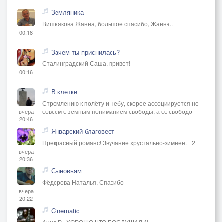
Земляника
Вишнякова Жанна, большое спасибо, Жанна..
00:18
Зачем ты приснилась?
Сталинградский Саша, привет!
00:16
В клетке
Стремлению к полёту и небу, скорее ассоциируется не
совсем с земным пониманием свободы, а со свободо
вчера
20:46
Январский благовест
Прекрасный романс! Звучание хрустально-зимнее. +2
вчера
20:36
Сыновьям
Фёдорова Наталья, Спасибо
вчера
20:22
Cinematic
Анна Р., ХОРОШО,ЧТО ПОСЛУШАЛИ!