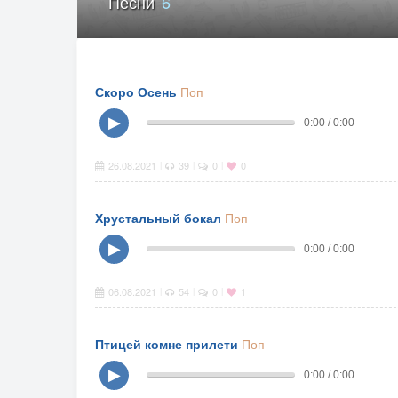
Песни
6
Скоро Осень
Поп
▶
0:00 / 0:00
26.08.2021
39
0
0
|
|
|
Хрустальный бокал
Поп
▶
0:00 / 0:00
06.08.2021
54
0
1
|
|
|
Птицей комне прилети
Поп
▶
0:00 / 0:00