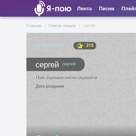
Лента
Песни
Плей
Главная
Список певцов
сергей
215
ИСПОЛНИТЕЛЬ
сергей
сергей
Пою хорошие песни слушайте
Дата рождения