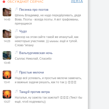
ЛЕНТА
ОБСУЖДАЮТ СЕЙЧАС
Песенка про поэтов
Шпень Владимир, не надо передёргивать, дядя
Вова. Поэты - всегда поэты. А вот графоманы,
14:43
прячущиеся
Чудо
Цензор на этом сайте такой же ипанутый, как
некоторые участники. ))) ыыыы. ещё и тупой.
14:23
Слово "ипану
Вальпургиевская ночь
Саллас Николай, Спасибо
13:45
Простые мелочи
Надо всё успевать, и простые мелочи замечать,
и важные задачи решать, как то так )) 👏👏👏
13:41
Танцуй против ветра
Наталья, ну зажгла так зажгла!!! 👏👏👏 (Текст бы
ещё, чтоб подпевать))
13:27