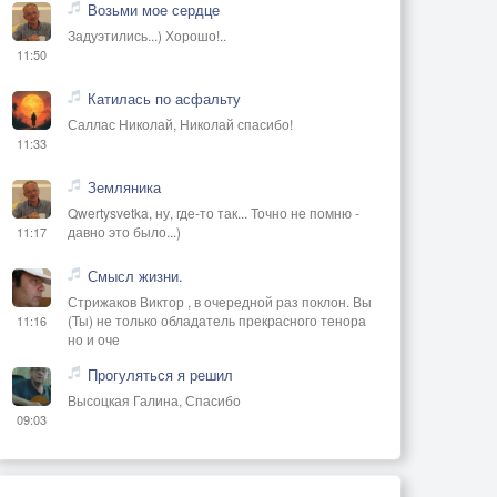
Возьми мое сердце
Задуэтились...) Хорошо!..
11:50
Катилась по асфальту
Саллас Николай, Николай спасибо!
11:33
Земляника
Qwertysvetka, ну, где-то так... Точно не помню -
давно это было...)
11:17
Смысл жизни.
Стрижаков Виктор , в очередной раз поклон. Вы
(Ты) не только обладатель прекрасного тенора
11:16
но и оче
Прогуляться я решил
Высоцкая Галина, Спасибо
09:03