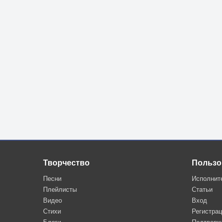
Творчество
Пользо
Песни
Исполнит
Плейлисты
Статьи
Видео
Вход
Стихи
Регистра
Блоги
Подтверж