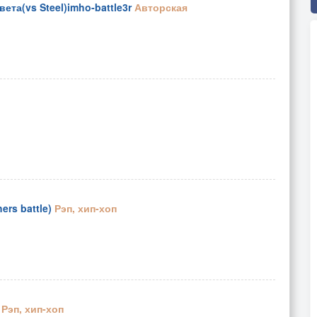
ета(vs Steel)imho-battle3r
Авторская
ers battle)
Рэп, хип-хоп
Рэп, хип-хоп