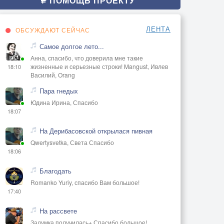
ПОМОЩЬ ПРОЕКТУ
ЛЕНТА
ОБСУЖДАЮТ СЕЙЧАС
Самое долгое лето...
Анна, спасибо, что доверила мне такие
жизненные и серьезные строки! Mangust, Ивлев
18:10
Василий, Orang
Пара гнедых
Юдина Ирина, Спасибо
18:07
На Дерибасовской открылася пивная
Qwertysvetka, Света Спасибо
18:06
Благодать
Romanko Yuriy, спасибо Вам большое!
17:40
На рассвете
Задумка получилась+ Спасибо большое!