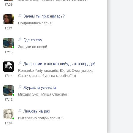
17:39
Зачем ты приснилась?
Понравилась песня!
17:21
Где то там
Загрузи по новой
17:16
Да возьмите же кто-нибудь это сердце!
Romanko Yuriy, спасибо, Юр! 🙏 Qwertysvetka,
Светик, шо за бунт на корабле? :))
17:14
Журавли улетели
Михаил Энс , Миша Спасибо
17:12
Любовь на раз
Интересно получилось!!! ✨
17:04