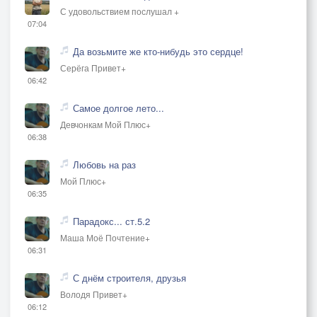
С удовольствием послушал +
07:04
Да возьмите же кто-нибудь это сердце!
Серёга Привет+
06:42
Самое долгое лето...
Девчонкам Мой Плюс+
06:38
Любовь на раз
Мой Плюс+
06:35
Парадокс... ст.5.2
Маша Моё Почтение+
06:31
С днём строителя, друзья
Володя Привет+
06:12