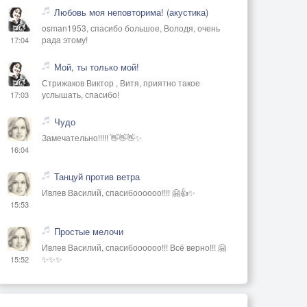
Любовь моя неповторима! (акустика)
osman1953, спасибо большое, Володя, очень
рада этому!
17:04
Мой, ты только мой!
Стрижаков Виктор , Витя, приятно такое
услышать, спасибо!
17:03
Чудо
Замечательно!!!!! 👋👋👋✨
16:04
Танцуй против ветра
Ивлев Василий, спасибоооооо!!!! 🤗👍✨
15:53
Простые мелочи
Ивлев Василий, спасибоооооо!!! Всё верно!!! 🤗
✨✨✨
15:52