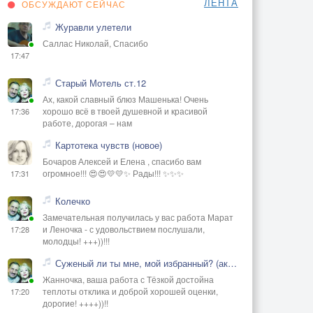
ЛЕНТА
ОБСУЖДАЮТ СЕЙЧАС
Журавли улетели
Саллас Николай, Спасибо
17:47
Старый Мотель ст.12
Ах, какой славный блюз Машенька! Очень
хорошо всё в твоей душевной и красивой
17:36
работе, дорогая – нам
Картотека чувств (новое)
Бочаров Алексей и Елена , спасибо вам
огромное!!! 😍😍💛💛✨ Рады!!! ✨✨✨
17:31
Колечко
Замечательная получилась у вас работа Марат
и Леночка - с удовольствием послушали,
17:28
молодцы! +++))!!!
Суженый ли ты мне, мой избранный? (акустика)
Жанночка, ваша работа с Тёзкой достойна
теплоты отклика и доброй хорошей оценки,
17:20
дорогие! ++++))!!