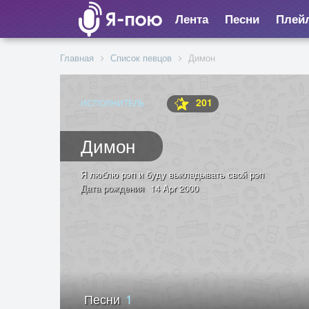
Лента
Песни
Плей
Главная
Список певцов
Димон
201
ИСПОЛНИТЕЛЬ
Димон
Я люблю рэп и буду выкладывать свой рэп
Дата рождения
14 Apr 2000
Песни
1