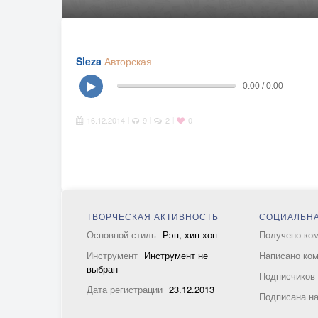
Sleza
Авторская
▶
0:00 / 0:00
16.12.2014
9
2
0
|
|
|
ТВОРЧЕСКАЯ АКТИВНОСТЬ
СОЦИАЛЬНА
Основной стиль
Рэп, хип-хоп
Получено ко
Инструмент
Инструмент не
Написано ко
выбран
Подписчико
Дата регистрации
23.12.2013
Подписана н