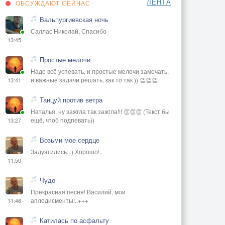
ЛЕНТА
ОБСУЖДАЮТ СЕЙЧАС
Вальпургиевская ночь
Саллас Николай, Спасибо
13:45
Простые мелочи
Надо всё успевать, и простые мелочи замечать,
и важные задачи решать, как то так )) 👏👏👏
13:41
Танцуй против ветра
Наталья, ну зажгла так зажгла!!! 👏👏👏 (Текст бы
ещё, чтоб подпевать))
13:27
Возьми мое сердце
Задуэтились...) Хорошо!..
11:50
Чудо
Прекрасная песня! Василий, мои
аплодисменты!..+++
11:46
Катилась по асфальту