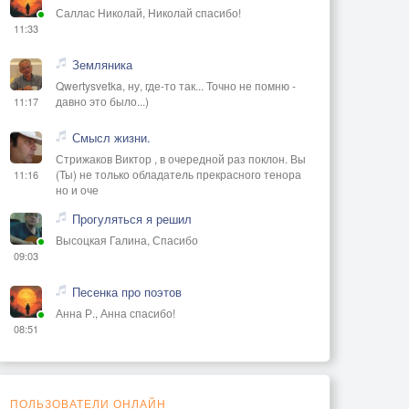
Саллас Николай, Николай спасибо!
11:33
Земляника
Qwertysvetka, ну, где-то так... Точно не помню -
давно это было...)
11:17
Смысл жизни.
Стрижаков Виктор , в очередной раз поклон. Вы
(Ты) не только обладатель прекрасного тенора
11:16
но и оче
Прогуляться я решил
Высоцкая Галина, Спасибо
09:03
Песенка про поэтов
Анна Р., Анна спасибо!
08:51
ПОЛЬЗОВАТЕЛИ ОНЛАЙН