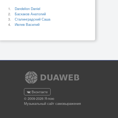
Dandelion Daniel
Баскаков Анатолий
Сталинградский Саша
Ивлев Василий
Вконтакте
© 2009-2026 Я-пою
Музыкальный сайт самовыражения