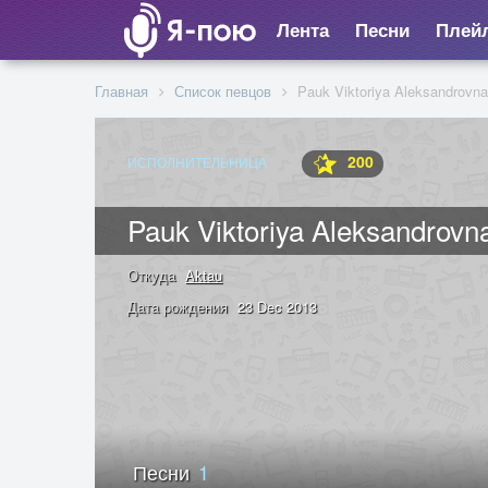
Лента
Песни
Плей
Главная
Список певцов
Pauk Viktoriya Aleksandrovna
200
ИСПОЛНИТЕЛЬНИЦА
Pauk Viktoriya Aleksandrovn
Откуда
Aktau
Дата рождения
23 Dec 2013
Песни
1