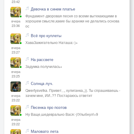
23:42
Девочка в синем платье
Фундамент-дворовая песня со всеми вытекающими в
хорошем смысле,какие бы аранжи не делались основа
вчера
23:36
ос
Всё про куплеты
ХаваЗажигательно Наташа:-)+
вчера
23:27
На рассвете
Задумка получилась+
вчера
23:25
Солнца луч.
Qwertysvetka. Привет, ,, хулиганка,,)). Ты спрашиваешь -
зачем мне, ИИ..?? Постараюсь ответит
вчера
23:22
Песенка про поэтов
Ну Ваще,шедеврально Вася:-)!Улыбнул!+9
вчера
23:22
Маловато лета