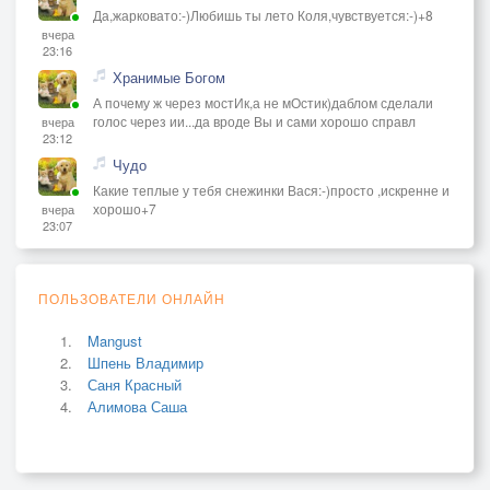
Да,жарковато:-)Любишь ты лето Коля,чувствуется:-)+8
вчера
23:16
Хранимые Богом
А почему ж через мостИк,а не мОстик)даблом сделали
голос через ии...да вроде Вы и сами хорошо справл
вчера
23:12
Чудо
Какие теплые у тебя снежинки Вася:-)просто ,искренне и
хорошо+7
вчера
23:07
ПОЛЬЗОВАТЕЛИ ОНЛАЙН
Mangust
Шпень Владимир
Саня Красный
Алимова Саша