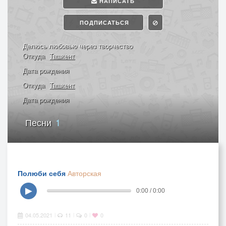
НАПИСАТЬ
ПОДПИСАТЬСЯ
Делюсь любовью через творчество
Откуда
Ташкент
Дата рождения
Откуда
Ташкент
Дата рождения
Песни
1
Полюби себя
Авторская
▶
0:00 / 0:00
04.05.2021
11
0
0
|
|
|