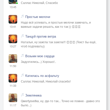
Саллас Николай, Спасибо
13:45
Простые мелочи
Надо всё успевать, и простые мелочи замечать, и
важные задачи решать, как то так )) 👏👏👏
13:41
Танцуй против ветра
Наталья, ну зажгла так зажгла!!! 👏👏👏 (Текст бы ещё,
чтоб подпевать))
13:27
Возьми мое сердце
Задуэтились...) Хорошо!..
11:50
Катилась по асфальту
Саллас Николай, Николай спасибо!
11:33
Земляника
Qwertysvetka, ну, где-то так... Точно не помню - давно это
было...)
11:17