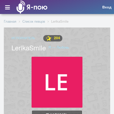
Вход
Главная
Список певцов
LerikaSmile
204
ИСПОЛНИТЕЛЬ
LerikaSmile
Я — Любовь