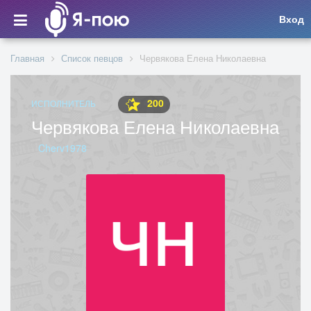
Вход
Главная
Список певцов
Червякова Елена Николаевна
200
ИСПОЛНИТЕЛЬ
Червякова Елена Николаевна
Cherv1978