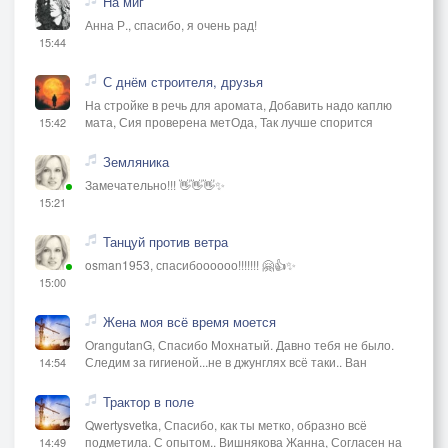
На миг
Анна Р., спасибо, я очень рад!
15:44
С днём строителя, друзья
На стройке в речь для аромата, Добавить надо каплю
мата, Сия проверена метОда, Так лучше спорится
15:42
Земляника
Замечательно!!! 👋👋👋✨
15:21
Танцуй против ветра
osman1953, спасибоооооо!!!!!!! 🤗👍✨
15:00
Жена моя всё время моется
OrangutanG, Спасибо Мохнатый. Давно тебя не было.
Следим за гигиеной...не в джунглях всё таки.. Ван
14:54
Трактор в поле
Qwertysvetka, Спасибо, как ты метко, образно всё
подметила. С опытом.. Вишнякова Жанна, Согласен на
14:49