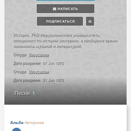
НАПИСАТЬ
ПОДПИСАТЬСЯ
Историк, PhD Иерусалимского университета,
специалист по истории эзотерики, в свободное время
занимаюсь музыкой и литературой.
Откуда
Иерусалим
Дата рождения
21 Jun 1972
Откуда
Иерусалим
Дата рождения
21 Jun 1972
Песни
1
Альба
Авторская