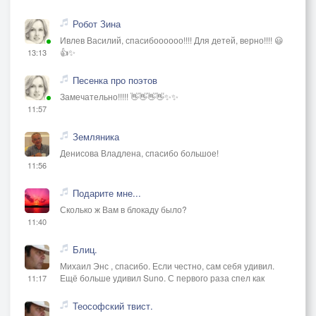
Робот Зина
Ивлев Василий, спасибоооооо!!!! Для детей, верно!!!! 😃
👍✨
13:13
Песенка про поэтов
Замечательно!!!!! 👋👋👋👋✨✨
11:57
Земляника
Денисова Владлена, спасибо большое!
11:56
Подарите мне...
Сколько ж Вам в блокаду было?
11:40
Блиц.
Михаил Энс , спасибо. Если честно, сам себя удивил.
Ещё больше удивил Suno. С первого раза спел как
11:17
Теософский твист.