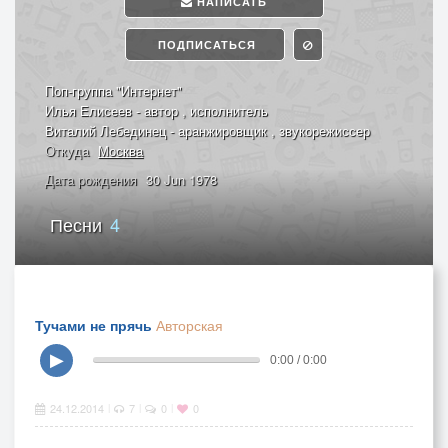
НАПИСАТЬ
ПОДПИСАТЬСЯ
Поп-группа "Интернет"
Илья Елисеев - автор , исполнитель
Виталий Лебединец - аранжировщик , звукорежиссер
Откуда
Москва
Дата рождения
30 Jun 1978
Песни
4
Тучами не прячь
Авторская
▶
0:00 / 0:00
24.12.2014
7
0
0
|
|
|