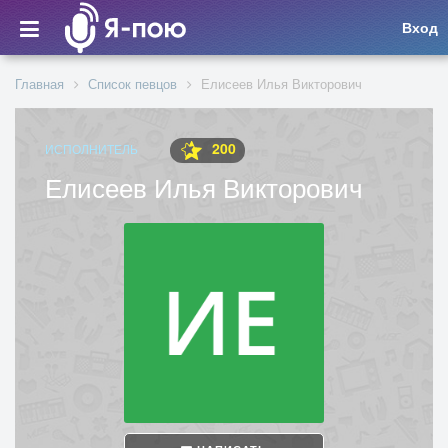
Вход
Главная
Список певцов
Елисеев Илья Викторович
200
ИСПОЛНИТЕЛЬ
Елисеев Илья Викторович