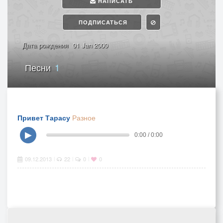
НАПИСАТЬ
ПОДПИСАТЬСЯ
Дата рождения
01 Jan 2000
Песни
1
Привет Тарасу
Разное
▶
0:00 / 0:00
09.12.2013
22
0
0
|
|
|