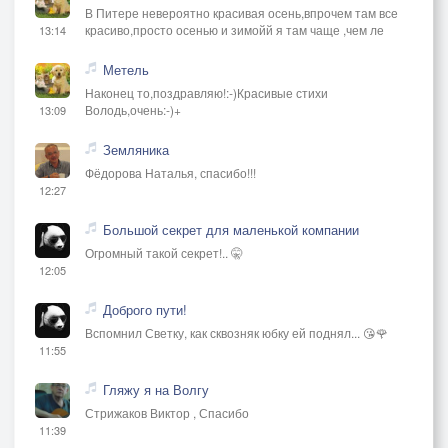
В Питере невероятно красивая осень,впрочем там все
красиво,просто осенью и зимойй я там чаще ,чем ле
13:14
Метель
Наконец то,поздравляю!:-)Красивые стихи
Володь,очень:-)+
13:09
Земляника
Фёдорова Наталья, спасибо!!!
12:27
Большой секрет для маленькой компании
Огромный такой секрет!.. 🤫
12:05
Доброго пути!
Вспомнил Светку, как сквозняк юбку ей поднял... 😘🌹
11:55
Гляжу я на Волгу
Стрижаков Виктор , Спасибо
11:39