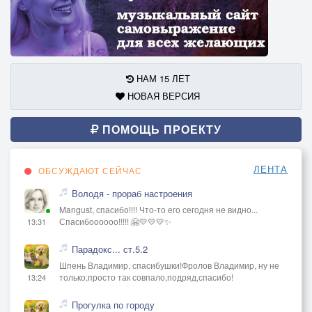
НАМ 15 ЛЕТ
НОВАЯ ВЕРСИЯ
ПОМОЩЬ ПРОЕКТУ
ЛЕНТА
ОБСУЖДАЮТ СЕЙЧАС
Володя - прораб настроения
Mangust, спасибо!!!! Что-то его сегодня не видно...
Спасибоооооо!!!!! 🤗💛💛💛✨
13:31
Парадокс... ст.5.2
Шпень Владимир, спасибушки!Фролов Владимир, ну не
только,просто так совпало,подряд,спасибо!
13:24
Прогулка по городу