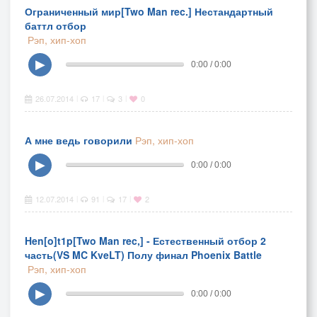
Ограниченный мир[Two Man rec.] Нестандартный
баттл отбор
Рэп, хип-хоп
▶
0:00 / 0:00
26.07.2014
17
3
0
|
|
|
А мне ведь говорили
Рэп, хип-хоп
▶
0:00 / 0:00
12.07.2014
91
17
2
|
|
|
Hen[o]t1p[Two Man rec,] - Естественный отбор 2
часть(VS MC KveLT) Полу финал Phoenix Battle
Рэп, хип-хоп
▶
0:00 / 0:00