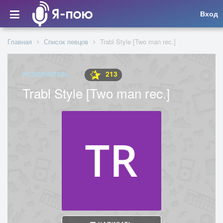
Вход
Главная
Список певцов
Trabl Style [Two man rec.]
213
ИСПОЛНИТЕЛЬ
Trabl Style [Two man rec.]