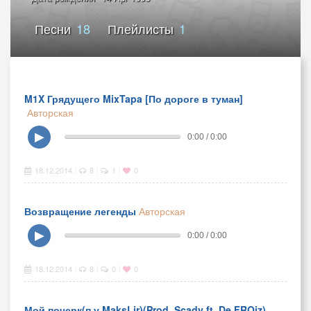
Песни
18
Плейлисты
1
M1X Грядущего MixTapa [По дороге в туман]
Авторская
▶
0:00 / 0:00
18.12.2014
8
1
0
|
|
|
Возвращение легенды
Авторская
▶
0:00 / 0:00
18.12.2014
8
0
0
|
|
|
Мой почерк(п.у MaksLir)(Prod. Scady ft. De FROiz)