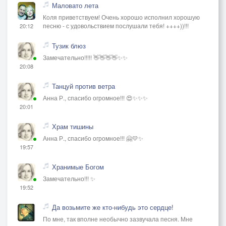
Маловато лета
Коля приветствуем! Очень хорошо исполнил хорошую
песню - с удовольствием послушали тебя! ++++))!!!
20:12
Тузик блюз
Замечательно!!!!! 👋👋👋👋✨✨
20:08
Танцуй против ветра
Анна Р., спасибо огромное!!! 😍✨✨✨
20:01
Храм тишины
Анна Р., спасибо огромное!!! 🤗💛✨
19:57
Хранимые Богом
Замечательно!!! ✨
19:52
Да возьмите же кто-нибудь это сердце!
По мне, так вполне необычно зазвучала песня. Мне