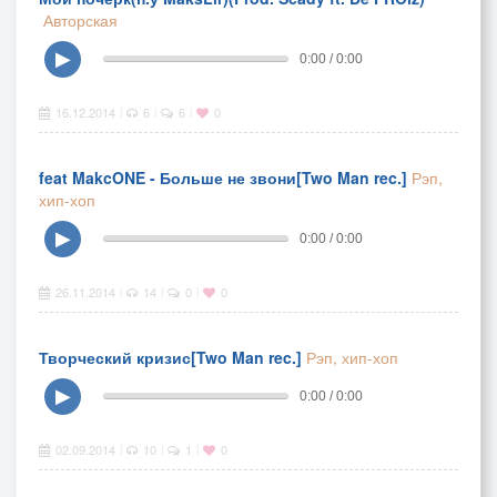
Авторская
▶
0:00 / 0:00
16.12.2014
6
6
0
|
|
|
feat MakcONE - Больше не звони[Two Man rec.]
Рэп,
хип-хоп
▶
0:00 / 0:00
26.11.2014
14
0
0
|
|
|
Творческий кризис[Two Man rec.]
Рэп, хип-хоп
▶
0:00 / 0:00
02.09.2014
10
1
0
|
|
|