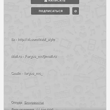
НАПИСАТЬ
ПОДПИСАТЬСЯ
Вк - http://vk.com/trabl_style
Mail.ru - Fargus_mc@mail.ru
Cкайп - fargus_mc_
Откуда
Владивосток
Дата рождения
14 Apr 1995