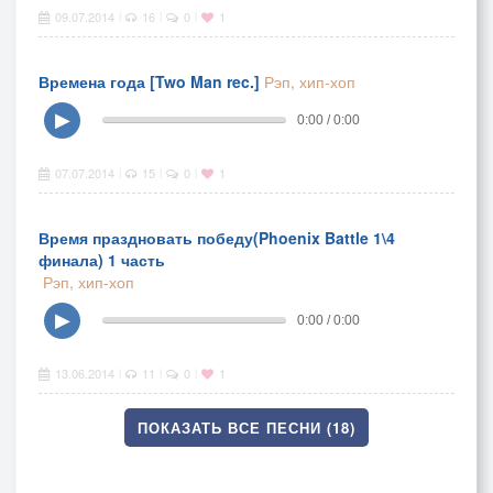
09.07.2014
16
0
1
|
|
|
Времена года [Two Man rec.]
Рэп, хип-хоп
▶
0:00 / 0:00
07.07.2014
15
0
1
|
|
|
Время праздновать победу(Phoenix Battle 1\4
финала) 1 часть
Рэп, хип-хоп
▶
0:00 / 0:00
13.06.2014
11
0
1
|
|
|
ПОКАЗАТЬ ВСЕ ПЕСНИ (18)