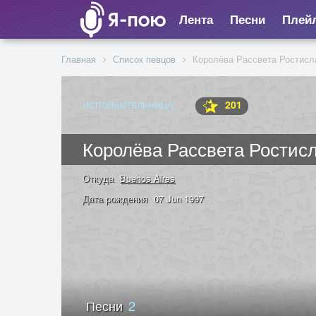
Лента
Песни
Плей
Главная
Список певцов
Королёва Рассвета Ростисл
201
ИСПОЛНИТЕЛЬНИЦА
Королёва Рассвета Ростис
Откуда
Buenos Aires
Дата рождения
07 Jun 1997
Песни
2