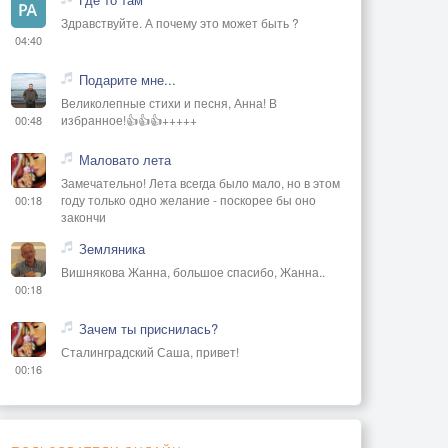
Здравствуйте. А почему это может быть ?
04:40
Подарите мне...
Великолепные стихи и песня, Анна! В
избранное!👍👍👍+++++
00:48
Маловато лета
Замечательно! Лета всегда было мало, но в этом
году только одно желание - поскорее бы оно
00:18
закончи
Земляника
Вишнякова Жанна, большое спасибо, Жанна..
00:18
Зачем ты приснилась?
Сталинградский Саша, привет!
00:16