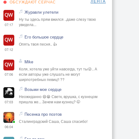
ЛЕНТА
ОБСУЖДАЮТ СЕЙЧАС
Журавли улетели
Ну ты здесь прям вжился ..даже слезу твою
увидела...
07:17
Его большое сердце
Опять твоя песня.. 👍
07:12
Mike
Коля, хотела уже уйти навсегда, тут ты😜.. А
если авторы уже слушать не могут
07:06
ширпотребных певиц!! ??
Возьми мое сердце
Неожиданно 😄😁 Светк, врушка, с кузнецом
пришла же... Зачем нам кузнец? 🤭
07:03
Песенка про поэтов
Сталинградский Саша, Саша спасибо!
06:04
Где то там