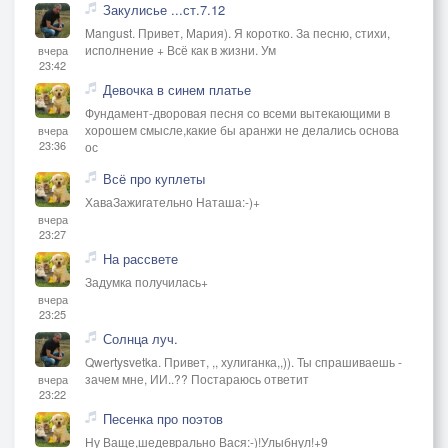
Закулисье ...ст.7.12
Mangust. Привет, Мария). Я коротко. За песню, стихи,
исполнение + Всё как в жизни. Ум
вчера
23:42
Девочка в синем платье
Фундамент-дворовая песня со всеми вытекающими в
хорошем смысле,какие бы аранжи не делались основа
вчера
23:36
ос
Всё про куплеты
ХаваЗажигательно Наташа:-)+
вчера
23:27
На рассвете
Задумка получилась+
вчера
23:25
Солнца луч.
Qwertysvetka. Привет, ,, хулиганка,,)). Ты спрашиваешь -
зачем мне, ИИ..?? Постараюсь ответит
вчера
23:22
Песенка про поэтов
Ну Ваще,шедеврально Вася:-)!Улыбнул!+9