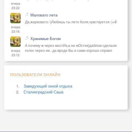
вчера
23:22
Маловато лета
Да,жарковато:-)Любишь ты лето Коля,чувствуется:-)+8
вчера
23:16
Хранимые Богом
А почему ж через мостИк,а не мОстик)даблом сделали
голос через ии...да вроде Вы и сами хорошо справл
вчера
23:12
ПОЛЬЗОВАТЕЛИ ОНЛАЙН
Заведующий зоной отдыха
Сталинградский Саша