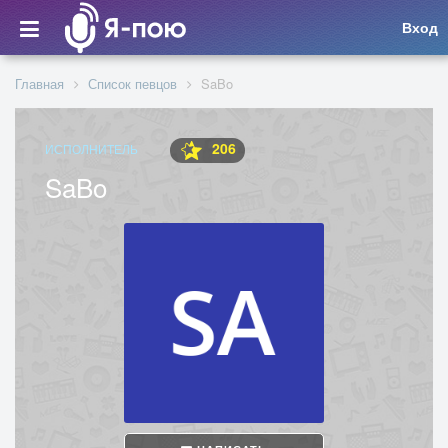
Вход
Главная
Список певцов
SaBo
206
ИСПОЛНИТЕЛЬ
SaBo