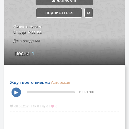
НАПИСАТЬ
ПОДПИСАТЬСЯ
Жизнь в музыке
Откуда
Москва
Дата рождения
Песни
1
Жду твоего письма
Авторская
▶
0:00 / 0:00
06.05.2021
6
0
0
|
|
|