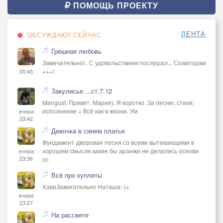
ПОМОЩЬ ПРОЕКТУ
ЛЕНТА
ОБСУЖДАЮТ СЕЙЧАС
Грешная любовь
Замечательно!.. С удовольствием послушал... Соавторам
+++!
00:45
Закулисье ...ст.7.12
Mangust. Привет, Мария). Я коротко. За песню, стихи,
исполнение + Всё как в жизни. Ум
вчера
23:42
Девочка в синем платье
Фундамент-дворовая песня со всеми вытекающими в
хорошем смысле,какие бы аранжи не делались основа
вчера
23:36
ос
Всё про куплеты
ХаваЗажигательно Наташа:-)+
вчера
23:27
На рассвете