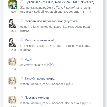
Суженый ли ты мне, мой избранный? (акустика)
Жанночка, ваша работа с Тёзкой достойна теплоты
отклика и доброй хорошей оценки, дорогие! ++++))!!
17:20
Любовь моя неповторима! (акустика)
osman1953, спасибо большое, Володя, очень рада
этому!
17:04
Мой, ты только мой!
Стрижаков Виктор , Витя, приятно такое услышать,
спасибо!
17:03
Чудо
Замечательно!!!!! 👋👋👋✨
16:04
Танцуй против ветра
Ивлев Василий, спасибоооооо!!!! 🤗👍✨
15:53
Простые мелочи
Ивлев Василий, спасибоооооо!!! Всё верно!!! 🤗✨✨✨
15:52