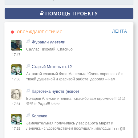
ПОМОЩЬ ПРОЕКТУ
ЛЕНТА
ОБСУЖДАЮТ СЕЙЧАС
Журавли улетели
Саллас Николай, Спасибо
17:47
Старый Мотель ст.12
Ах, какой славный блюз Машенька! Очень хорошо всё в
твоей душевной и красивой работе, дорогая – нам
17:36
Картотека чувств (новое)
Бочаров Алексей и Елена , спасибо вам огромное!!! 😍😍
💛💛✨ Рады!!! ✨✨✨
17:31
Колечко
Замечательная получилась у вас работа Марат и
Леночка - с удовольствием послушали, молодцы! +++))!!!
17:28