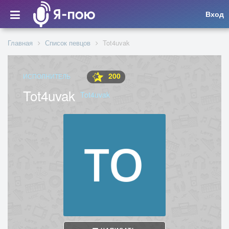
Вход
Главная
Список певцов
Tot4uvak
200
ИСПОЛНИТЕЛЬ
Tot4uvak
Tot4uvak