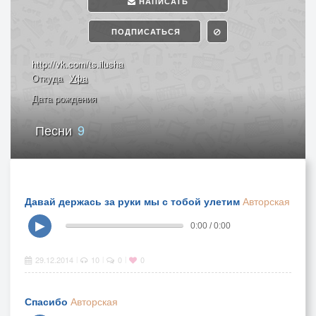
НАПИСАТЬ
ПОДПИСАТЬСЯ
http://vk.com/ts.ilusha
Откуда
Уфа
Дата рождения
Песни
9
Давай держась за руки мы с тобой улетим
Авторская
▶
0:00 / 0:00
29.12.2014
10
0
0
|
|
|
Спасибо
Авторская