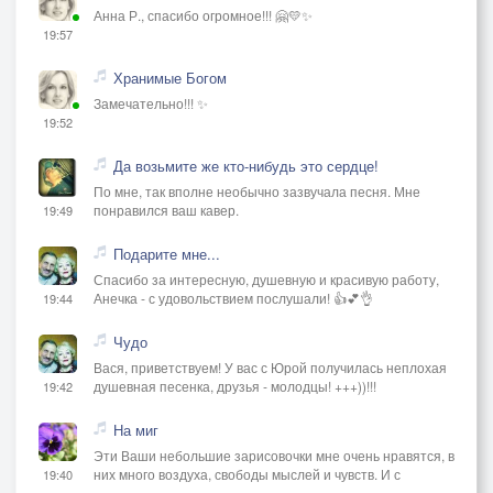
Анна Р., спасибо огромное!!! 🤗💛✨
19:57
Хранимые Богом
Замечательно!!! ✨
19:52
Да возьмите же кто-нибудь это сердце!
По мне, так вполне необычно зазвучала песня. Мне
понравился ваш кавер.
19:49
Подарите мне...
Спасибо за интересную, душевную и красивую работу,
Анечка - с удовольствием послушали! 👍💕👌
19:44
Чудо
Вася, приветствуем! У вас с Юрой получилась неплохая
душевная песенка, друзья - молодцы! +++))!!!
19:42
На миг
Эти Ваши небольшие зарисовочки мне очень нравятся, в
них много воздуха, свободы мыслей и чувств. И с
19:40