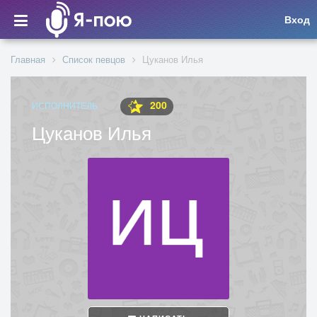
Вход
Главная
Список певцов
Цуканов Илья
200
ИСПОЛНИТЕЛЬ
Цуканов Илья