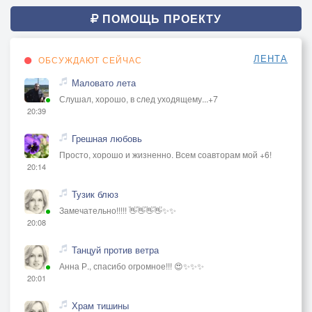
ПОМОЩЬ ПРОЕКТУ
ЛЕНТА
ОБСУЖДАЮТ СЕЙЧАС
Маловато лета
Слушал, хорошо, в след уходящему...+7
20:39
Грешная любовь
Просто, хорошо и жизненно. Всем соавторам мой +6!
20:14
Тузик блюз
Замечательно!!!!! 👋👋👋👋✨✨
20:08
Танцуй против ветра
Анна Р., спасибо огромное!!! 😍✨✨✨
20:01
Храм тишины