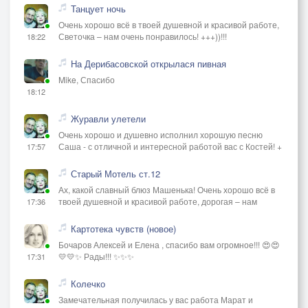
Танцует ночь
Очень хорошо всё в твоей душевной и красивой работе,
Светочка – нам очень понравилось! +++))!!!
18:22
На Дерибасовской открылася пивная
Mike, Спасибо
18:12
Журавли улетели
Очень хорошо и душевно исполнил хорошую песню
Саша - с отличной и интересной работой вас с Костей! +
17:57
Старый Мотель ст.12
Ах, какой славный блюз Машенька! Очень хорошо всё в
твоей душевной и красивой работе, дорогая – нам
17:36
Картотека чувств (новое)
Бочаров Алексей и Елена , спасибо вам огромное!!! 😍😍
💛💛✨ Рады!!! ✨✨✨
17:31
Колечко
Замечательная получилась у вас работа Марат и