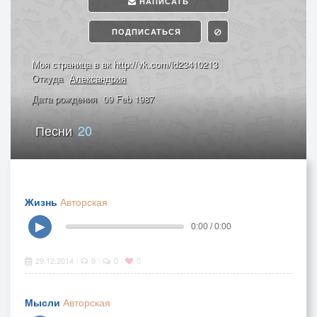
НАПИСАТЬ
ПОДПИСАТЬСЯ
Моя страница в вк http://vk.com/id23410213
Откуда
Александрия
Дата рождения
09 Feb 1987
Песни
20
Жизнь
Авторская
▶
0:00 / 0:00
29.12.2014
9
0
0
|
|
|
Мысли
Авторская