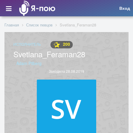
Вход
Главная
Список певцов
Svetlana_Feraman28
200
ИСПОЛНИТЕЛЬ
Svetlana_Feraman28
Adam Pilberg
Заходила 28.08.2019