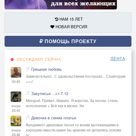
НАМ 15 ЛЕТ
НОВАЯ ВЕРСИЯ
ПОМОЩЬ ПРОЕКТУ
ЛЕНТА
ОБСУЖДАЮТ СЕЙЧАС
Грешная любовь
Замечательно!.. С удовольствием послушал... Соавторам
+++!
00:45
Закулисье ...ст.7.12
Mangust. Привет, Мария). Я коротко. За песню, стихи,
исполнение + Всё как в жизни. Ум
вчера
23:42
Девочка в синем платье
Фундамент-дворовая песня со всеми вытекающими в
хорошем смысле,какие бы аранжи не делались основа
вчера
23:36
ос