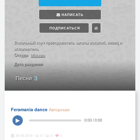
НАПИСАТЬ
ПОДПИСАТЬСЯ
Вокальный коуч преподаватель школы вокалаб, певец и
исполнитель
Откуда
Москва
Дата рождения
Песни
3
Feramania dance
Авторская
▶
0:00 / 0:00
29.08.2019
8
0
0
|
|
|