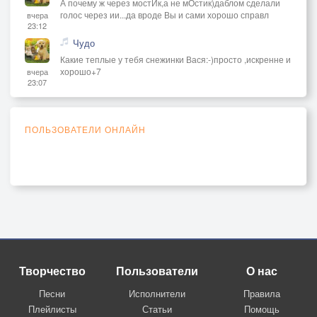
А почему ж через мостИк,а не мОстик)даблом сделали
голос через ии...да вроде Вы и сами хорошо справл
вчера
23:12
Чудо
Какие теплые у тебя снежинки Вася:-)просто ,искренне и
хорошо+7
вчера
23:07
ПОЛЬЗОВАТЕЛИ ОНЛАЙН
Творчество
Пользователи
О нас
Песни
Исполнители
Правила
Плейлисты
Статьи
Помощь