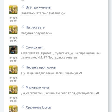
Всё про куплеты
ХаваЗажигательно Наташа:-)+
вчера
23:27
На рассвете
Задумка получилась+
вчера
23:25
Солнца луч.
Qwertysvetka. Привет, ,, хулиганка,,)). Ты спрашиваешь -
зачем мне, ИИ..?? Постараюсь ответит
вчера
23:22
Песенка про поэтов
Ну Ваще,шедеврально Вася:-)!Улыбнул!+9
вчера
23:22
Маловато лета
Да,жарковато:-)Любишь ты лето Коля,чувствуется:-)+8
вчера
23:16
Хранимые Богом