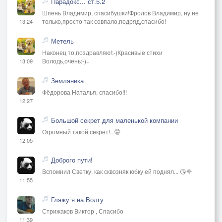
Парадокс... ст.5.2
Шпень Владимир, спасибушки!Фролов Владимир, ну не
только,просто так совпало,подряд,спасибо!
13:24
Метель
Наконец то,поздравляю!:-)Красивые стихи
Володь,очень:-)+
13:09
Земляника
Фёдорова Наталья, спасибо!!!
12:27
Большой секрет для маленькой компании
Огромный такой секрет!.. 🤫
12:05
Доброго пути!
Вспомнил Светку, как сквозняк юбку ей поднял... 😘🌹
11:55
Гляжу я на Волгу
Стрижаков Виктор , Спасибо
11:39