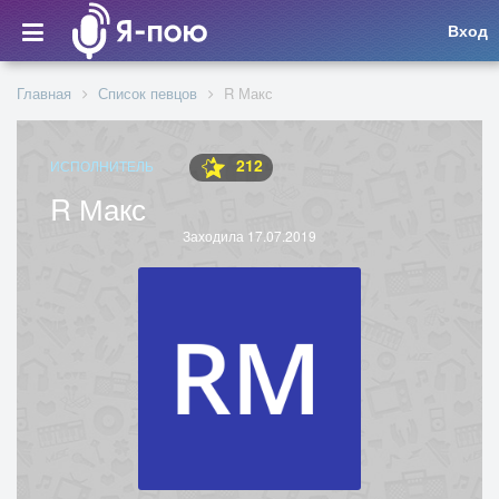
Вход
Главная
Список певцов
R Макс
212
ИСПОЛНИТЕЛЬ
R Макс
Заходила 17.07.2019