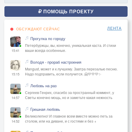
ПОМОЩЬ ПРОЕКТУ
ЛЕНТА
ОБСУЖДАЮТ СЕЙЧАС
Прогулка по городу
Петербуржцы, вы, конечно, уникальная каста. И стихи
ваши всегда особенные.
15:41
Володя - прораб настроения
Mangust, может и к лучшему. Завтра перезалью песню.
Надо подправить, если получится. 🤗💛💛💛✨
15:15
Любовь на раз
Сергеев Генрих, спасибо за пространный коммент, у
Светы конечно мощь, но и заметьте какая нежность
14:57
Грешная любовь
Великолепно! И главное всем вместе можно петь за
столом, или на диване, и с гостями и без +
14:52