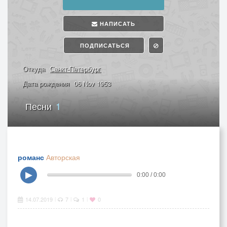
НАПИСАТЬ
ПОДПИСАТЬСЯ
Откуда
Санкт-Петербург
Дата рождения
06 Nov 1953
Песни
1
романс
Авторская
▶
0:00 / 0:00
14.07.2019
7
1
0
|
|
|