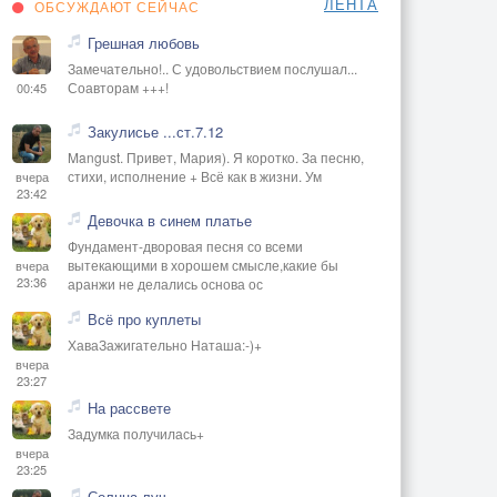
ЛЕНТА
ОБСУЖДАЮТ СЕЙЧАС
Грешная любовь
Замечательно!.. С удовольствием послушал...
Соавторам +++!
00:45
Закулисье ...ст.7.12
Mangust. Привет, Мария). Я коротко. За песню,
стихи, исполнение + Всё как в жизни. Ум
вчера
23:42
Девочка в синем платье
Фундамент-дворовая песня со всеми
вытекающими в хорошем смысле,какие бы
вчера
23:36
аранжи не делались основа ос
Всё про куплеты
ХаваЗажигательно Наташа:-)+
вчера
23:27
На рассвете
Задумка получилась+
вчера
23:25
Солнца луч.