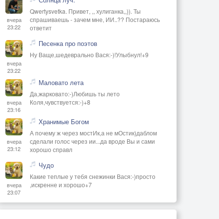
Qwertysvetka. Привет, ,, хулиганка,,)). Ты
спрашиваешь - зачем мне, ИИ..?? Постараюсь
вчера
23:22
ответит
Песенка про поэтов
Ну Ваще,шедеврально Вася:-)!Улыбнул!+9
вчера
23:22
Маловато лета
Да,жарковато:-)Любишь ты лето
Коля,чувствуется:-)+8
вчера
23:16
Хранимые Богом
А почему ж через мостИк,а не мОстик)даблом
сделали голос через ии...да вроде Вы и сами
вчера
23:12
хорошо справл
Чудо
Какие теплые у тебя снежинки Вася:-)просто
,искренне и хорошо+7
вчера
23:07