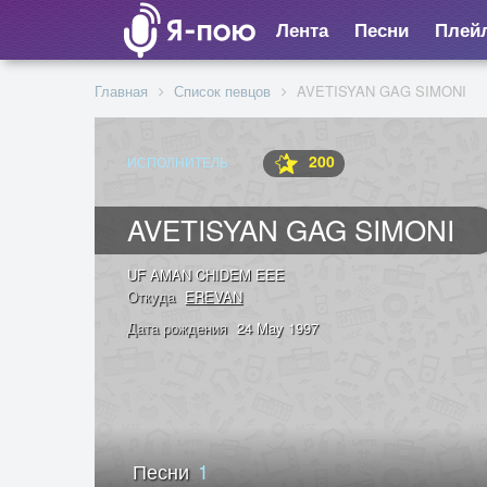
Лента
Песни
Плей
Главная
Список певцов
AVETISYAN GAG SIMONI
200
ИСПОЛНИТЕЛЬ
AVETISYAN GAG SIMONI
UF AMAN CHIDEM EEE
Откуда
EREVAN
Дата рождения
24 May 1997
Песни
1