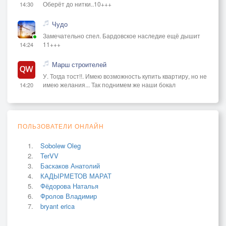
Оберёт до нитки..10+++
14:30
Чудо
Замечательно спел. Бардовское наследие ещё дышит
11+++
14:24
Марш строителей
У. Тогда тост!!. Имею возможность купить квартиру, но не
имею желания... Так поднимем же наши бокал
14:20
ПОЛЬЗОВАТЕЛИ ОНЛАЙН
Sobolew Oleg
TerVV
Баскаков Анатолий
КАДЫРМЕТОВ МАРАТ
Фёдорова Наталья
Фролов Владимир
bryant erica