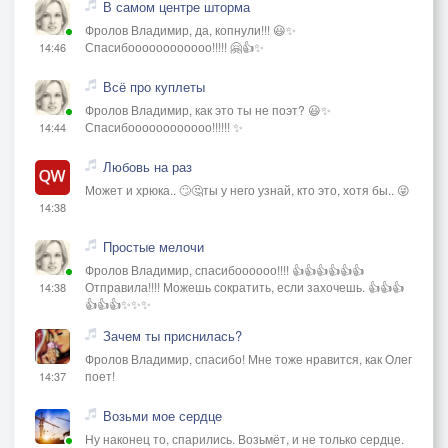
В самом центре шторма
Фролов Владимир, да, копнули!!! 😃✨
Спасибоооооооооооо!!!!! 🤗👍✨
14:46
Всё про куплеты
Фролов Владимир, как это ты не поэт? 😃✨
Спасибоооооооооооо!!!!!! ✨
14:44
Любовь на раз
Может и хрюка.. 🙄🤔ты у него узнай, кто это, хотя бы.. 😜
14:38
Простые мелочи
Фролов Владимир, спасибоооооо!!!! 👍👍👍👍👍👍
Отправила!!!! Можешь сократить, если захочешь. 👍👍👍
14:38
👍👍👍✨✨✨
Зачем ты приснилась?
Фролов Владимир, спасибо! Мне тоже нравится, как Олег
поет!
14:37
Возьми мое сердце
Ну наконец то, спарились. Возьмёт, и не только сердце.