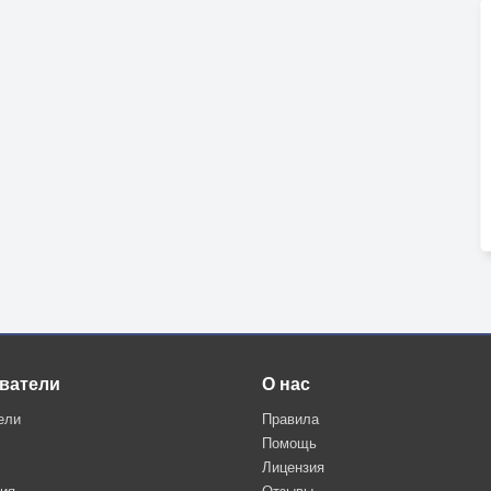
ватели
О нас
ели
Правила
Помощь
Лицензия
ция
Отзывы