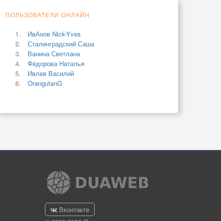
ПОЛЬЗОВАТЕЛИ ОНЛАЙН
ИвАнов Nick-Yves
Сталинградский Саша
Ванина Светлана
Фёдорова Наталья
Ивлев Василий
OrangutanG
Вконтакте