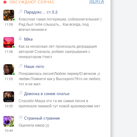
ЛЕНТА
ОБСУЖДАЮТ СЕЙЧАС
Парадокс... ст.5.2
Классная такая потеряшка, соблазнительная! )
Рад был тебя слышать... Как всегда, под
11:09
впечатлением и
Mike
Как за несколько лет произошла деградация
авторов! Сначала, робкие заигрывания с
11:06
генератором /текст
Наше лето
Понравилась песня!Люблю лирику!О вечном ,о
любви.Помните как у Высоцкого?Кто не любил,
11:05
тот и не жил
Девочка в синем платье
Спасибо Маша это та же самая песня в
оригинале никакой тут новой аранжировки нет
10:55
Странный странник
Оценила юмор.)))
10:44