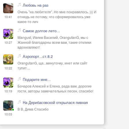
Любовь на раз
Очень "на любителя". Но мне понравилось. ))) И
отнюдь не потому, что сформировалось уже
10:41
какое-то лич
Самое долгое лето...
Mangust, Ивлев Василий, OrangutanG, мы с
Жанной благодарны всем вам, такие отклики
10:27
вдохновляют!
Аэропорт...ст.8.2
OrangutanG, ща...минуточку, инет или сайт
тупит....
10:22
Подарите мне...
Бочаров Алексей и Елена, рада вам, дорогие
гости, авторы замечательных песен, спасибо!
10:19
На Дерибасовской открылася пивная
В В, Дима Спасибо
10:03