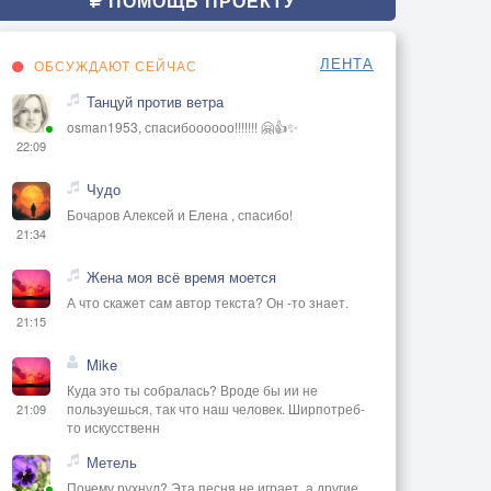
ПОМОЩЬ ПРОЕКТУ
ЛЕНТА
ОБСУЖДАЮТ СЕЙЧАС
Танцуй против ветра
osman1953, спасибоооооо!!!!!!! 🤗👍✨
22:09
Чудо
Бочаров Алексей и Елена , спасибо!
21:34
Жена моя всё время моется
А что скажет сам автор текста? Он -то знает.
21:15
Mike
Куда это ты собралась? Вроде бы ии не
пользуешься, так что наш человек. Ширпотреб-
21:09
то искусственн
Метель
Почему рухнул? Эта песня не играет, а другие