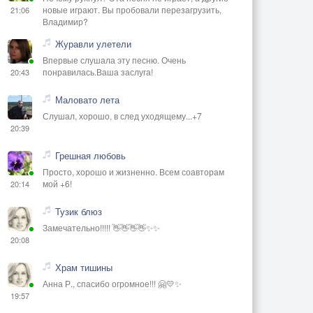
новые играют. Вы пробовали перезагрузить,
21:06
Владимир?
Журавли улетели
Впервые слушала эту песню. Очень
понравилась.Ваша заслуга!
20:43
Маловато лета
Слушал, хорошо, в след уходящему...+7
20:39
Грешная любовь
Просто, хорошо и жизненно. Всем соавторам
мой +6!
20:14
Тузик блюз
Замечательно!!!!! 👋👋👋👋✨✨
20:08
Храм тишины
Анна Р., спасибо огромное!!! 🤗💛✨
19:57