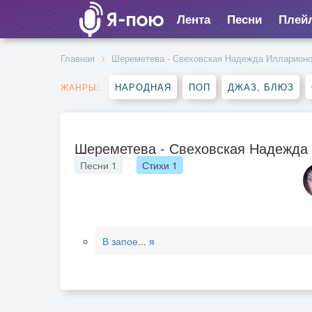
Лента
Песни
Плей
Главная
Шереметева - Свеховская Надежда Илларион
НАРОДНАЯ
ПОП
ДЖАЗ, БЛЮЗ
ЖАНРЫ:
Шереметева - Свеховская Надежда 
Песни
1
Стихи
1
В запое... я