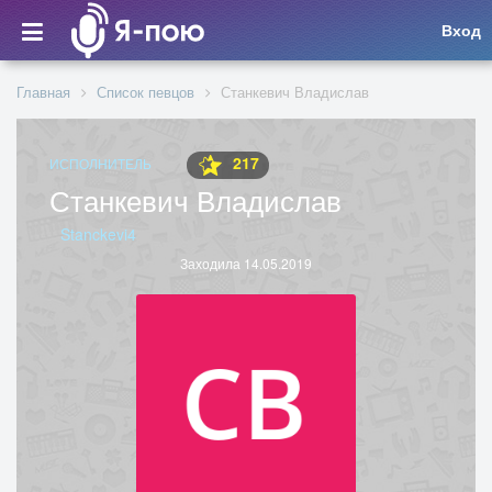
Вход
Главная
Список певцов
Станкевич Владислав
217
ИСПОЛНИТЕЛЬ
Станкевич Владислав
Stanckevi4
Заходила 14.05.2019