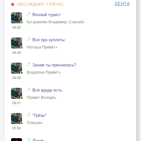
ЛЕНТА
ОБСУЖДАЮТ СЕЙЧАС
Вечный турист
Кутурженко Владимир, Спасибо
06:32
Всё про куплеты
Наташа Привет+
06:28
Зачем ты приснилась?
Владлена Привет+
06:06
Всё вроде есть.
Привет Володя+
06:01
"Грёзы"
Плюсую+
05:54
Лучик