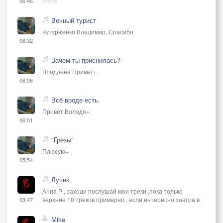
✨✨✨
06:46
Вечный турист
Кутурженко Владимир, Спасибо
06:32
Зачем ты приснилась?
Владлена Привет+
06:06
Всё вроде есть.
Привет Володя+
06:01
"Грёзы"
Плюсую+
05:54
Лучик
Анна Р., заходи послушай мои треки ,пока только
верхние 10 треков примерно , если интересно завтра в
03:47
Mike