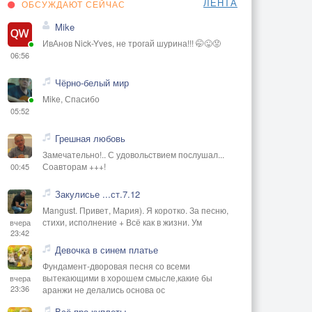
ЛЕНТА
ОБСУЖДАЮТ СЕЙЧАС
Mike
ИвАнов Nick-Yves, не трогай шурина!!! 🤭😜😡
06:56
Чёрно-белый мир
Mike, Спасибо
05:52
Грешная любовь
Замечательно!.. С удовольствием послушал...
Соавторам +++!
00:45
Закулисье ...ст.7.12
Mangust. Привет, Мария). Я коротко. За песню,
стихи, исполнение + Всё как в жизни. Ум
вчера
23:42
Девочка в синем платье
Фундамент-дворовая песня со всеми
вытекающими в хорошем смысле,какие бы
вчера
23:36
аранжи не делались основа ос
Всё про куплеты