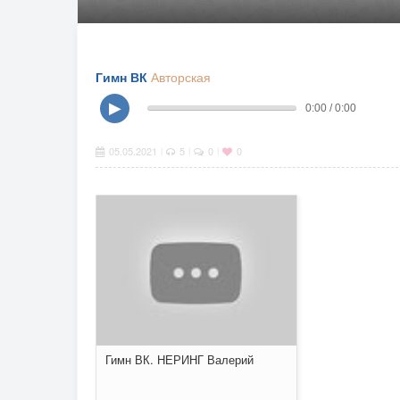
Гимн ВК
Авторская
▶
0:00 / 0:00
05.05.2021
5
0
0
|
|
|
Гимн ВК. НЕРИНГ Валерий