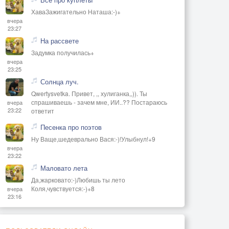
ХаваЗажигательно Наташа:-)+
вчера
23:27
На рассвете
Задумка получилась+
вчера
23:25
Солнца луч.
Qwertysvetka. Привет, ,, хулиганка,,)). Ты
спрашиваешь - зачем мне, ИИ..?? Постараюсь
вчера
23:22
ответит
Песенка про поэтов
Ну Ваще,шедеврально Вася:-)!Улыбнул!+9
вчера
23:22
Маловато лета
Да,жарковато:-)Любишь ты лето
Коля,чувствуется:-)+8
вчера
23:16