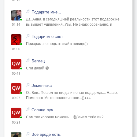
Подарите мне...
Да, Анна, в сегодняшней реальности этот подарок не
вызывает удивления. Увы. Не знаю: осознанно, и
01:14
Подари мне свет
Призрак , не подкатывай к певице))
01:06
Беглец
Спи давай 😁
00:41
Земляника
О.. Вов.. Пошел по ягоды и попал под дождь... Наше.
Помолого-Метеорологическое...))+++
00:27
Солнца луч.
Сам так хорошо можешь... 🤔Зачем тебе ии?
00:21
Всё вроде есть.