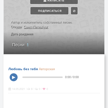
НАПИСАТЬ
ПОДПИСАТЬСЯ
Автор и исполнитель собственных песен.
Откуда
Санкт-Петербург
Дата рождения
Песни
1
Любовь без тебя
Авторская
▶
0:00 / 0:00
14.05.2021
8
0
0
|
|
|