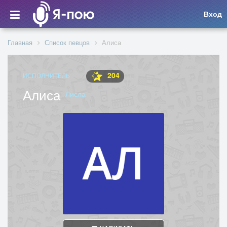
Вход
Главная
Список певцов
Алиса
204
ИСПОЛНИТЕЛЬ
Алиса
Лисла