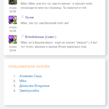
Mike. Mike, или кто ты там по жизни - я просил тебя
незаходи ко мне на страницу. Ты накатил и теб
вчера
23:59
Лучик
Mike, так тут сам Василий поёт же!
вчера
23:45
Влюблённые (соавт.)
Mike, не в Вашем вкусе - ещё не значит "ужасно".) А вот
тут голос, манера и аранж Игоря идеально под
вчера
23:44
ПОЛЬЗОВАТЕЛИ ОНЛАЙН
Алимова Саша
Mike
Денисова Владлена
Qwertysvetka